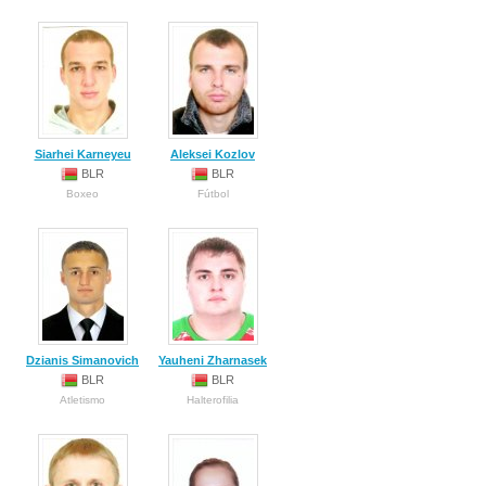
Siarhei Karneyeu
Aleksei Kozlov
BLR
BLR
Boxeo
Fútbol
Dzianis Simanovich
Yauheni Zharnasek
BLR
BLR
Atletismo
Halterofilia