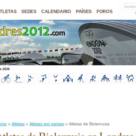
usuario
TLETAS
SEDES
CALENDARIO
PAÍSES
FOROS
e 2026
icio
»
Atletas
»
Atletas por países
» Atletas de Biolerrusia