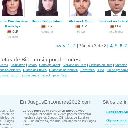
anina Pravalinskay-
Hanna Tashpulatava
Aleksandr Gutor
Kanstantsin Lukas
Karolchyk
BLR
BLR
BLR
BLR
Atletismo
Fútbol
Tiro olímpico
Atletismo
<<
<
1
2
[Página 3 de 8]
4
5
6
7
tletas de Biolerrusia por deportes:
etismo
|
Badminton
|
Boxeo
|
Canotaje sprint
|
Ciclismo en Pista
|
Ciclismo en Ruta
|
Natación
nasia artística
|
Gimnasia rítmica
|
Gimnasia acrobática
|
Halterofilia
|
Judo
|
Lucha grecorr
enis de mesa
|
Tiro con arco
|
Tiro olímpico
|
Vela
En JuegosEnLondres2012.com
Sitios de i
dos a los
Lo que puedes encontrar en nuestra web
London2012.
 tarea de
En JuegosEnLondres2012.com podrás encontrar
bjetivo de
noticias sobre los Juegos Olímpicos de Londres
-
Olympic.com
os Juegos
2012, estadísticas, records, resultados de los juegos
Ofrecemos
y más...
deportes,