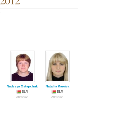
 2012
.
Nadzeya Ostapchuk
Natallia Kareiva
BLR
BLR
Atletismo
Atletismo