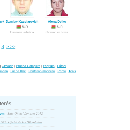
hyk
Dzmitry Kaspiarovich
Alena Dylko
BLR
BLR
Gimnasia artística
Ciclismo en Pista
8
>
>>
|
Clavado
|
Prueba Completa
|
Esgrima
|
Fútbol
|
omana
|
Lucha libre
|
Pentatlón moderno
|
Remo
|
Tenis
nterés
- Sitio Oficial Londres 2012
com
 Sitio Oficial de las Olimpiadas