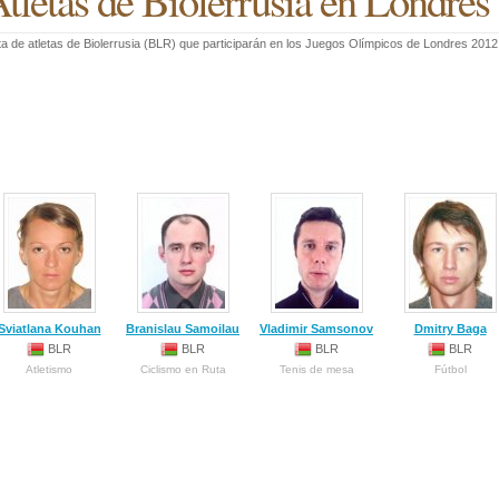
tletas de Biolerrusia en Londres
ta de atletas de Biolerrusia (BLR) que participarán en los Juegos Olímpicos de Londres 2012
Sviatlana Kouhan
Branislau Samoilau
Vladimir Samsonov
Dmitry Baga
BLR
BLR
BLR
BLR
Atletismo
Ciclismo en Ruta
Tenis de mesa
Fútbol