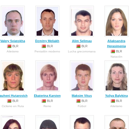
Valery Sviatokha
Dzmitry Meliakh
Alim Selimau
Aliaksandra
BLR
BLR
BLR
Herasimenia
BLR
Atletismo
Pentatlón moderno
Lucha grecorromana
Natación
auheni Hutarovich
Ekaterina Karsten
Maksim Vitus
Yuliya Balykina
BLR
BLR
BLR
BLR
Ciclismo en Ruta
Remo
Fútbol
Atletismo