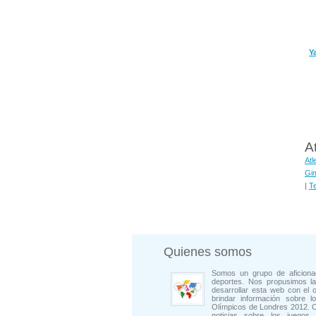
Y
A
Atl
Gim
|
T
Quienes somos
Somos un grupo de aficiona
deportes. Nos propusimos la
desarrollar esta web con el o
brindar información sobre l
Olímpicos de Londres 2012. 
noticias sobre los juegos, 