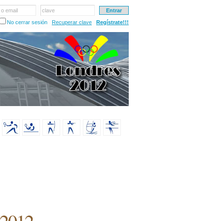
 o email
clave
No cerrar sesión
Recuperar clave
Regístrate!!!