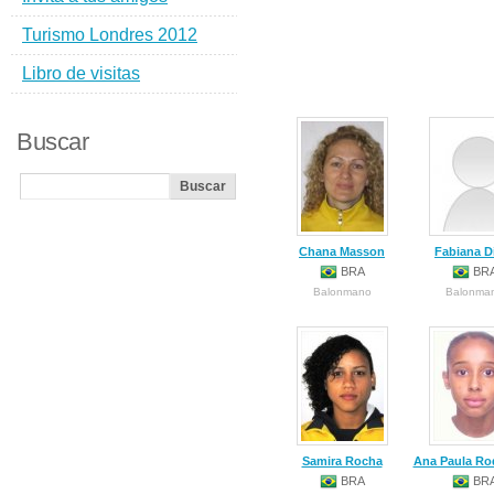
Turismo Londres 2012
Libro de visitas
Buscar
Chana Masson
Fabiana D
BRA
BR
Balonmano
Balonma
Samira Rocha
Ana Paula Ro
BRA
BR