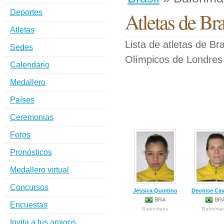
Deportes
Atletas de Br
Atletas
Lista de atletas de B
Sedes
Olímpicos de Londres
Calendario
Medallero
Países
Ceremonias
Foros
Pronósticos
Medallero virtual
Concursos
Jessica Quintino
Deonise Cav
BRA
BR
Encuestas
Balonmano
Balonma
Invita a tus amigos