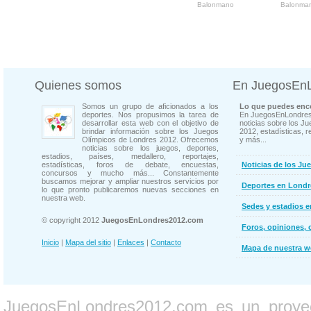
Balonmano
Balonma
Quienes somos
En JuegosEn
Somos un grupo de aficionados a los
Lo que puedes enco
deportes. Nos propusimos la tarea de
En JuegosEnLondres
desarrollar esta web con el objetivo de
noticias sobre los J
brindar información sobre los Juegos
2012, estadísticas, r
Olímpicos de Londres 2012. Ofrecemos
y más...
noticias sobre los juegos, deportes,
estadios, países, medallero, reportajes,
estadísticas, foros de debate, encuestas,
Noticias de los Ju
concursos y mucho más... Constantemente
buscamos mejorar y ampliar nuestros servicios por
Deportes en Londr
lo que pronto publicaremos nuevas secciones en
nuestra web.
Sedes y estadios 
© copyright 2012
JuegosEnLondres2012.com
Foros, opiniones, 
Inicio
|
Mapa del sitio
|
Enlaces
|
Contacto
Mapa de nuestra 
JuegosEnLondres2012.com es un proyect