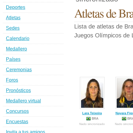
Deportes
Atletas de Br
Atletas
Lista de atletas de Br
Sedes
Juegos Olímpicos de 
Calendario
Medallero
Países
Ceremonias
Foros
Pronósticos
Medallero virtual
Concursos
Lara Teixeira
Nayara Fig
BRA
BR
Encuestas
Nado sincronizado
Nado sincron
Invita a tus amigos