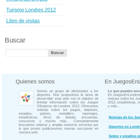
Turismo Londres 2012
Libro de visitas
Buscar
Quienes somos
En JuegosEn
Somos un grupo de aficionados a los
Lo que puedes enco
deportes. Nos propusimos la tarea de
En JuegosEnLondres
desarrollar esta web con el objetivo de
noticias sobre los J
brindar información sobre los Juegos
2012, estadísticas, r
Olímpicos de Londres 2012. Ofrecemos
y más...
noticias sobre los juegos, deportes,
estadios, países, medallero, reportajes,
estadísticas, foros de debate, encuestas,
Noticias de los Ju
concursos y mucho más... Constantemente
buscamos mejorar y ampliar nuestros servicios por
Deportes en Londr
lo que pronto publicaremos nuevas secciones en
nuestra web.
Sedes y estadios 