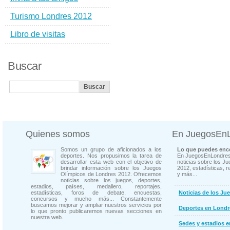
Turismo Londres 2012
Libro de visitas
Buscar
Quienes somos
En JuegosEn
Somos un grupo de aficionados a los
Lo que puedes enco
deportes. Nos propusimos la tarea de
En JuegosEnLondres
desarrollar esta web con el objetivo de
noticias sobre los J
brindar información sobre los Juegos
2012, estadísticas, r
Olímpicos de Londres 2012. Ofrecemos
y más...
noticias sobre los juegos, deportes,
estadios, países, medallero, reportajes,
estadísticas, foros de debate, encuestas,
Noticias de los Ju
concursos y mucho más... Constantemente
buscamos mejorar y ampliar nuestros servicios por
Deportes en Londr
lo que pronto publicaremos nuevas secciones en
nuestra web.
Sedes y estadios 