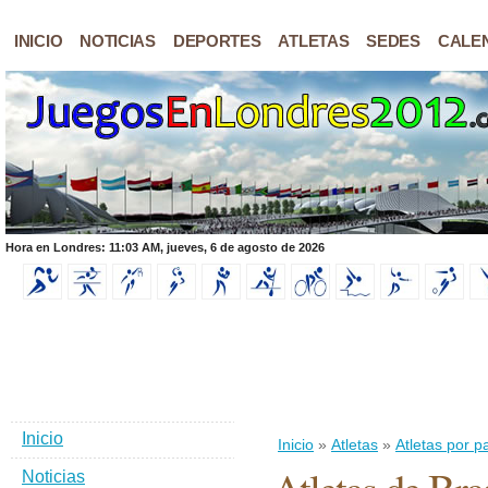
INICIO
NOTICIAS
DEPORTES
ATLETAS
SEDES
CALE
Hora en Londres: 11:03 AM, jueves, 6 de agosto de 2026
Inicio
Inicio
»
Atletas
»
Atletas por p
Noticias