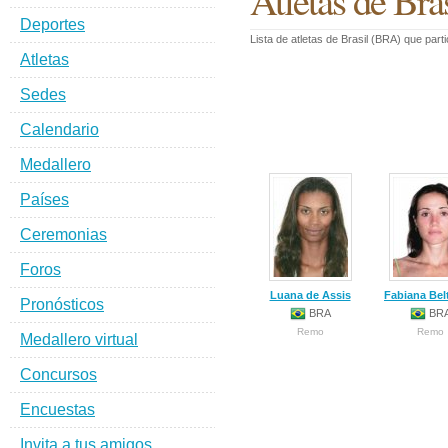
Atletas de Br
Deportes
Lista de atletas de Brasil (BRA) que pa
Atletas
Sedes
Calendario
Medallero
Países
Ceremonias
Foros
Luana de Assis
Fabiana Bel
Pronósticos
BRA
BR
Remo
Remo
Medallero virtual
Concursos
Encuestas
Invita a tus amigos