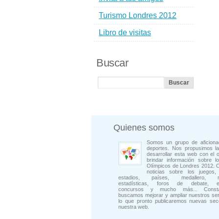
Turismo Londres 2012
Libro de visitas
Buscar
Quienes somos
Somos un grupo de aficiona
deportes. Nos propusimos la
desarrollar esta web con el o
brindar información sobre l
Olímpicos de Londres 2012. 
noticias sobre los juegos, 
estadios, países, medallero, rep
estadísticas, foros de debate, en
concursos y mucho más... Consta
buscamos mejorar y ampliar nuestros ser
lo que pronto publicaremos nuevas sec
nuestra web.