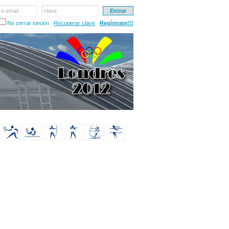
 o email
clave
No cerrar sesión
Recuperar clave
Regístrate!!!