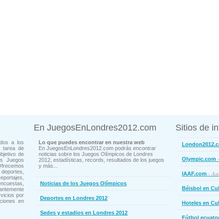
En JuegosEnLondres2012.com
Sitios de i
dos a los
Lo que puedes encontrar en nuestra web
London2012.
 tarea de
En JuegosEnLondres2012.com podrás encontrar
bjetivo de
noticias sobre los Juegos Olímpicos de Londres
-
Olympic.com
os Juegos
2012, estadísticas, records, resultados de los juegos
Ofrecemos
y más...
deportes,
- Aso
IAAF.com
ortajes,
cuestas,
Noticias de los Juegos Olímpicos
Béisbol en Cu
ntemente
vicios por
Deportes en Londres 2012
ciones en
Hoteles en Cu
Sedes y estadios en Londres 2012
Fútbol ecuato