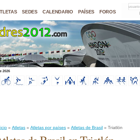
usuario
TLETAS
SEDES
CALENDARIO
PAÍSES
FOROS
e 2026
icio
»
Atletas
»
Atletas por países
»
Atletas de Brasil
» Triatlón