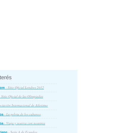
nterés
- Sitio Oficial Londres 2012
com
 Sitio Oficial de las Olimpiadas
ciación Internacional de Atletismo
- La pelota de los cubanos
ba
- Viaja y reserva con nosotros
ba
- Serie A de Ecuador
riano