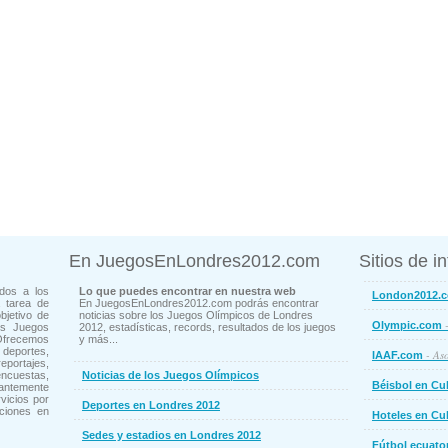
En JuegosEnLondres2012.com
Sitios de i
dos a los
Lo que puedes encontrar en nuestra web
London2012.
 tarea de
En JuegosEnLondres2012.com podrás encontrar
bjetivo de
noticias sobre los Juegos Olímpicos de Londres
-
Olympic.com
os Juegos
2012, estadísticas, records, resultados de los juegos
Ofrecemos
y más...
deportes,
- Aso
IAAF.com
ortajes,
cuestas,
Noticias de los Juegos Olímpicos
Béisbol en Cu
ntemente
vicios por
Deportes en Londres 2012
ciones en
Hoteles en Cu
Sedes y estadios en Londres 2012
Fútbol ecuato