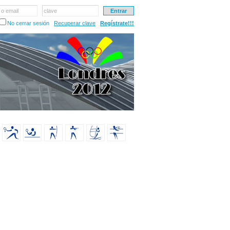
 o email
clave
No cerrar sesión
Recuperar clave
Regístrate!!!