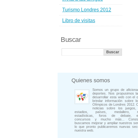
Turismo Londres 2012
Libro de visitas
Buscar
Quienes somos
Somos un grupo de aficiona
deportes. Nos propusimos la
desarrollar esta web con el o
brindar información sobre l
Olímpicos de Londres 2012. 
noticias sobre los juegos, 
estadios, países, medallero, rep
estadísticas, foros de debate, en
concursos y mucho más... Consta
buscamos mejorar y ampliar nuestros ser
lo que pronto publicaremos nuevas sec
nuestra web.