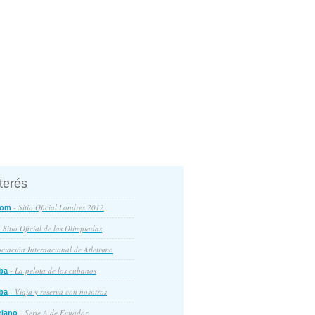
nterés
- Sitio Oficial Londres 2012
com
 Sitio Oficial de las Olimpiadas
ciación Internacional de Atletismo
- La pelota de los cubanos
ba
- Viaja y reserva con nosotros
ba
- Serie A de Ecuador
riano