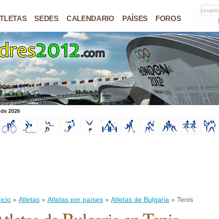
usuario
TLETAS
SEDES
CALENDARIO
PAÍSES
FOROS
 de 2026
icio
»
Atletas
»
Atletas por países
»
Atletas de Bulgaria
» Tenis