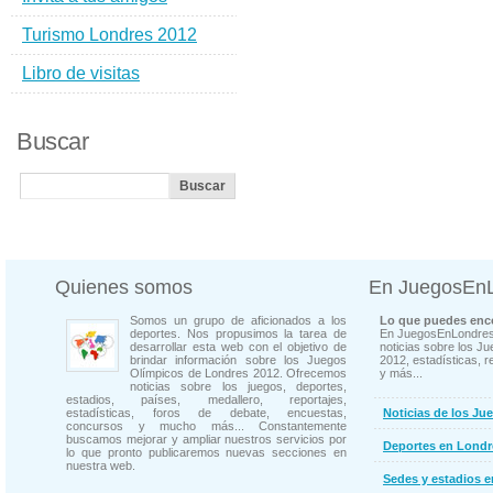
Turismo Londres 2012
Libro de visitas
Buscar
Quienes somos
En JuegosEn
Somos un grupo de aficionados a los
Lo que puedes enco
deportes. Nos propusimos la tarea de
En JuegosEnLondres
desarrollar esta web con el objetivo de
noticias sobre los J
brindar información sobre los Juegos
2012, estadísticas, r
Olímpicos de Londres 2012. Ofrecemos
y más...
noticias sobre los juegos, deportes,
estadios, países, medallero, reportajes,
estadísticas, foros de debate, encuestas,
Noticias de los Ju
concursos y mucho más... Constantemente
buscamos mejorar y ampliar nuestros servicios por
Deportes en Londr
lo que pronto publicaremos nuevas secciones en
nuestra web.
Sedes y estadios 