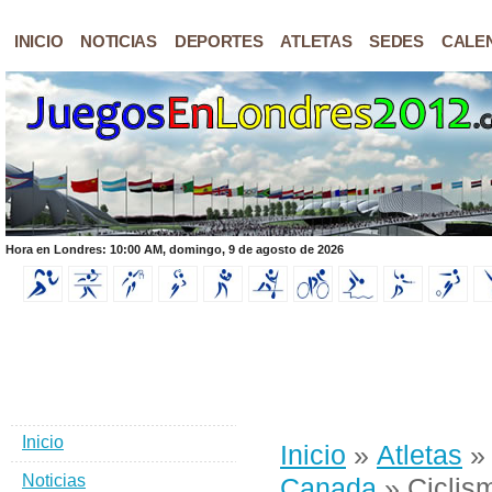
INICIO
NOTICIAS
DEPORTES
ATLETAS
SEDES
CALE
Hora en Londres: 10:00 AM, domingo, 9 de agosto de 2026
Inicio
Inicio
»
Atletas
Noticias
Canada
» Ciclis