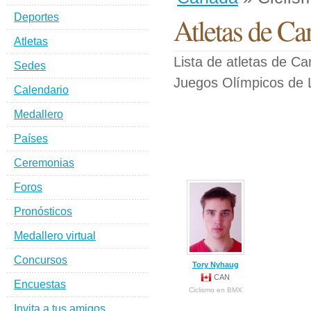
Deportes
Atletas de C
Atletas
Lista de atletas de C
Sedes
Juegos Olímpicos de 
Calendario
Medallero
Países
Ceremonias
Foros
Pronósticos
Medallero virtual
Concursos
Tory Nyhaug
CAN
Encuestas
Ciclismo en BMX
Invita a tus amigos