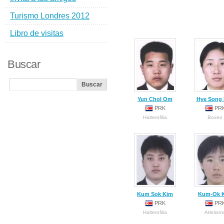
Turismo Londres 2012
Libro de visitas
Buscar
Yun Chol Om
Hye Song
PRK
PR
Halterofilia
Boxeo
Kum Sok Kim
Kum-Ok 
PRK
PR
Halterofilia
Atletism