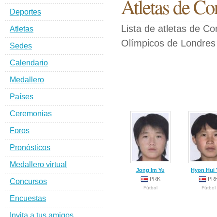
Atletas de Co
Deportes
Lista de atletas de Co
Atletas
Olímpicos de Londres
Sedes
Calendario
Medallero
Países
Ceremonias
Foros
Pronósticos
Medallero virtual
Jong Im Yu
Hyon Hui 
PRK
PR
Concursos
Fútbol
Fútbol
Encuestas
Invita a tus amigos