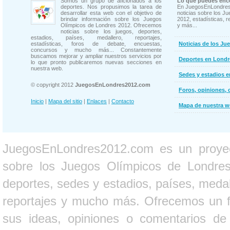
Somos un grupo de aficionados a los
Lo que puedes enco
deportes. Nos propusimos la tarea de
En JuegosEnLondres
desarrollar esta web con el objetivo de
noticias sobre los J
brindar información sobre los Juegos
2012, estadísticas, r
Olímpicos de Londres 2012. Ofrecemos
y más...
noticias sobre los juegos, deportes,
estadios, países, medallero, reportajes,
estadísticas, foros de debate, encuestas,
Noticias de los Ju
concursos y mucho más... Constantemente
buscamos mejorar y ampliar nuestros servicios por
Deportes en Londr
lo que pronto publicaremos nuevas secciones en
nuestra web.
Sedes y estadios 
© copyright 2012
JuegosEnLondres2012.com
Foros, opiniones, 
Inicio
|
Mapa del sitio
|
Enlaces
|
Contacto
Mapa de nuestra 
JuegosEnLondres2012.com es un proyect
sobre los Juegos Olímpicos de Londres 
deportes, sedes y estadios, países, medall
reportajes y mucho más. Ofrecemos un fo
sus ideas, opiniones o comentarios d