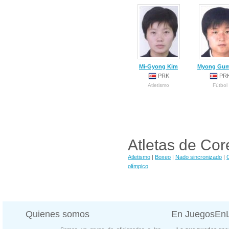
Mi-Gyong Kim
Myong Gum
PRK
PR
Atletismo
Fútbol
Atletas de Cor
Atletismo
|
Boxeo
|
Nado sincronizado
|
olímpico
Quienes somos
En JuegosEn