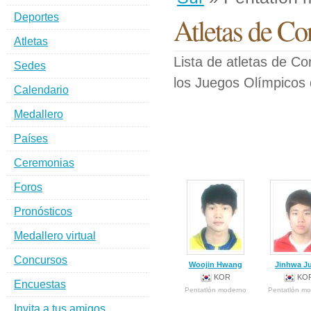
Deportes
Atletas de Co
Atletas
Lista de atletas de C
Sedes
los Juegos Olímpicos
Calendario
Medallero
Países
Ceremonias
Foros
Pronósticos
Medallero virtual
Concursos
Woojin Hwang
Jinhwa J
KOR
KO
Encuestas
Pentatlón moderno
Pentatlón m
Invita a tus amigos