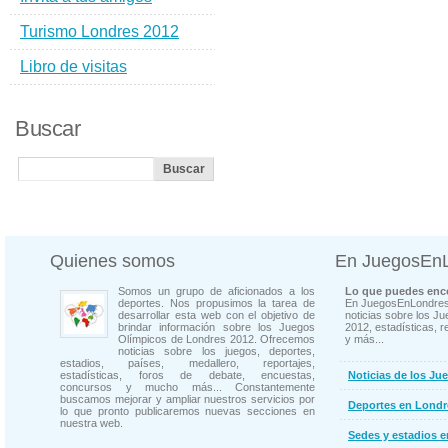
Turismo Londres 2012
Libro de visitas
Buscar
Quienes somos
En JuegosEn
Somos un grupo de aficionados a los
Lo que puedes enco
deportes. Nos propusimos la tarea de
En JuegosEnLondres
desarrollar esta web con el objetivo de
noticias sobre los J
brindar información sobre los Juegos
2012, estadísticas, r
Olímpicos de Londres 2012. Ofrecemos
y más...
noticias sobre los juegos, deportes,
estadios, países, medallero, reportajes,
estadísticas, foros de debate, encuestas,
Noticias de los Ju
concursos y mucho más... Constantemente
buscamos mejorar y ampliar nuestros servicios por
Deportes en Londr
lo que pronto publicaremos nuevas secciones en
nuestra web.
Sedes y estadios 