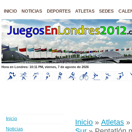
INICIO
NOTICIAS
DEPORTES
ATLETAS
SEDES
CALE
Hora en Londres: 10:11 PM, viernes, 7 de agosto de 2026
Inicio
Inicio
»
Atletas
Noticias
Sur
» Pentatlón 