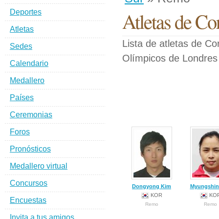
Deportes
Atletas de Co
Atletas
Lista de atletas de C
Sedes
Olímpicos de Londres
Calendario
Medallero
Países
Ceremonias
Foros
Pronósticos
Medallero virtual
Concursos
Dongyong Kim
Myungshin
KOR
KO
Encuestas
Remo
Remo
Invita a tus amigos