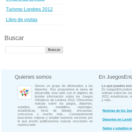
Turismo Londres 2012
Libro de visitas
Buscar
Quienes somos
En JuegosEn
Somos un grupo de aficionados a los
Lo que puedes enco
deportes. Nos propusimos la tarea de
En JuegosEnLondres
desarrollar esta web con el objetivo de
noticias sobre los J
brindar información sobre los Juegos
2012, estadísticas, r
Olímpicos de Londres 2012. Ofrecemos
y más...
noticias sobre los juegos, deportes,
estadios, países, medallero, reportajes,
estadísticas, foros de debate, encuestas,
Noticias de los Ju
concursos y mucho más... Constantemente
buscamos mejorar y ampliar nuestros servicios por
Deportes en Londr
lo que pronto publicaremos nuevas secciones en
nuestra web.
Sedes y estadios 