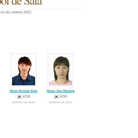
ol de Sala
picos de Londres 2012.
Yeon-Koung Kim
Youn-Joo Hwang
KOR
KOR
Voleibol de Sala
Voleibol de Sala