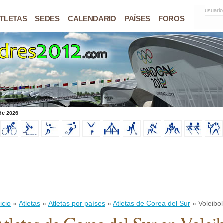
usuario
TLETAS
SEDES
CALENDARIO
PAÍSES
FOROS
de 2026
icio
»
Atletas
»
Atletas por países
»
Atletas de Corea del Sur
» Voleibol