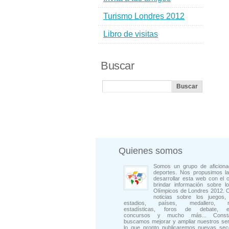
Turismo Londres 2012
Libro de visitas
Buscar
Quienes somos
Somos un grupo de aficiona
deportes. Nos propusimos la
desarrollar esta web con el o
brindar información sobre l
Olímpicos de Londres 2012. 
noticias sobre los juegos, 
estadios, países, medallero, rep
estadísticas, foros de debate, en
concursos y mucho más... Consta
buscamos mejorar y ampliar nuestros ser
lo que pronto publicaremos nuevas sec