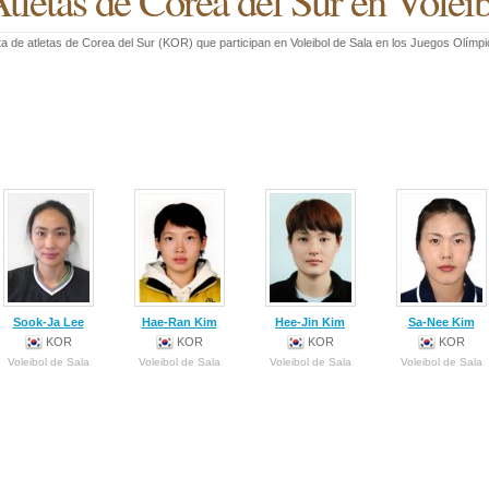
tletas de Corea del Sur en Voleib
ta de atletas de Corea del Sur (KOR) que participan en Voleibol de Sala en los Juegos Olím
Sook-Ja Lee
Hae-Ran Kim
Hee-Jin Kim
Sa-Nee Kim
KOR
KOR
KOR
KOR
Voleibol de Sala
Voleibol de Sala
Voleibol de Sala
Voleibol de Sala