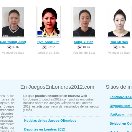
Dae-Young Jung
Hyo-Sook Lim
Song-Yi Han
Yoo-Mi Han
KOR
KOR
KOR
KOR
Voleibol de Sala
Voleibol de Sala
Voleibol de Sala
Voleibol de Sala
En JuegosEnLondres2012.com
Sitios de i
dos a los
Lo que puedes encontrar en nuestra web
London2012.
 tarea de
En JuegosEnLondres2012.com podrás encontrar
bjetivo de
noticias sobre los Juegos Olímpicos de Londres
-
Olympic.com
os Juegos
2012, estadísticas, records, resultados de los juegos
Ofrecemos
y más...
deportes,
- Aso
IAAF.com
ortajes,
cuestas,
Noticias de los Juegos Olímpicos
Béisbol en Cu
ntemente
vicios por
Deportes en Londres 2012
ciones en