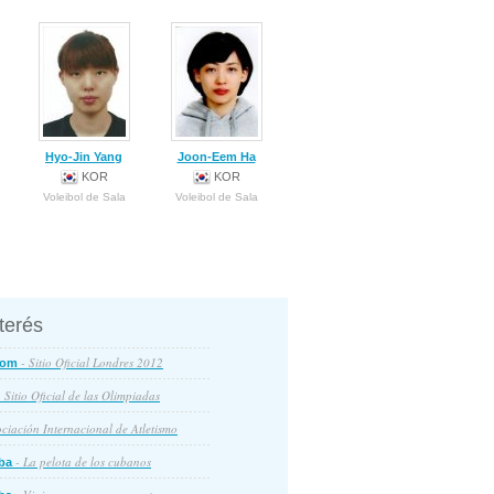
Hyo-Jin Yang
Joon-Eem Ha
KOR
KOR
Voleibol de Sala
Voleibol de Sala
nterés
- Sitio Oficial Londres 2012
com
 Sitio Oficial de las Olimpiadas
ciación Internacional de Atletismo
- La pelota de los cubanos
ba