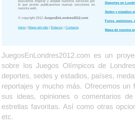
buscamos mejorar y ampliar nuestros servicios por
Deportes en Londr
lo que pronto publicaremos nuevas secciones en
nuestra web.
Sedes y estadios 
© copyright 2012
JuegosEnLondres2012.com
Foros, opiniones, 
Inicio
|
Mapa del sitio
|
Enlaces
|
Contacto
Mapa de nuestra 
JuegosEnLondres2012.com es un proyect
sobre los Juegos Olímpicos de Londres 
deportes, sedes y estadios, países, medall
reportajes y mucho más. Ofrecemos un fo
sus ideas, opiniones o comentarios d
estrellas favoritas. Así como otras opci
etc.