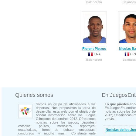
Baloncesto
Balonces
Florent Pietrus
Nicolas B
FRA
FR
Baloncesto
Balonces
Quienes somos
En JuegosEn
Somos un grupo de aficionados a los
Lo que puedes enco
deportes. Nos propusimos la tarea de
En JuegosEnLondres
desarrollar esta web con el objetivo de
noticias sobre los J
brindar información sobre los Juegos
2012, estadísticas, r
Olímpicos de Londres 2012. Ofrecemos
y más...
noticias sobre los juegos, deportes,
estadios, países, medallero, reportajes,
estadísticas, foros de debate, encuestas,
Noticias de los Ju
concursos y mucho más... Constantemente