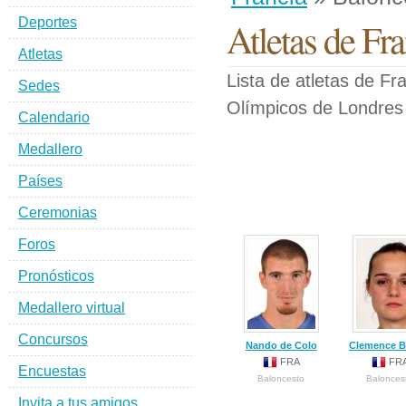
Deportes
Atletas de Fr
Atletas
Lista de atletas de F
Sedes
Olímpicos de Londres
Calendario
Medallero
Países
Ceremonias
Foros
Pronósticos
Medallero virtual
Concursos
Nando de Colo
Clemence B
FRA
FR
Encuestas
Baloncesto
Balonces
Invita a tus amigos