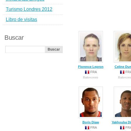
Turismo Londres 2012
Libro de visitas
Buscar
Florence Lepron
Celine Du
FRA
FR
Baloncesto
Balonces
Boris Diaw
Yakhouba D
FRA
FR