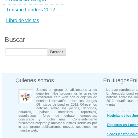
Turismo Londres 2012
Libro de visitas
Buscar
Quienes somos
En JuegosEn
Somos un grupo de aficionados a los
Lo que puedes enco
deportes. Nos propusimos la tarea de
En JuegosEnLondres
desarrollar esta web con el objetivo de
noticias sobre los J
brindar información sobre los Juegos
2012, estadísticas, r
Olímpicos de Londres 2012. Ofrecemos
y más...
noticias sobre los juegos, deportes,
estadios, países, medallero, reportajes,
estadísticas, foros de debate, encuestas,
Noticias de los Ju
concursos y mucho más... Constantemente
buscamos mejorar y ampliar nuestros servicios por
Deportes en Londr
lo que pronto publicaremos nuevas secciones en
nuestra web.
Sedes y estadios 