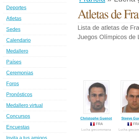
Deportes
Atletas de Fr
Atletas
Lista de atletas de F
Sedes
Juegos Olímpicos de 
Calendario
Medallero
Países
Ceremonias
Foros
Pronósticos
Medallero virtual
Concursos
Christophe Guenot
Steeve Gu
FRA
FR
Encuestas
Lucha grecorromana
Lucha grecor
Invita a tus amigos