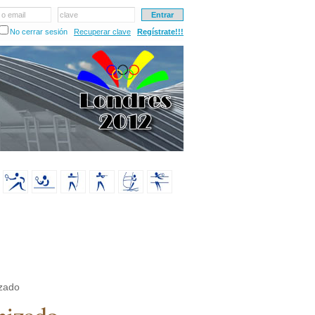
 o email
clave
No cerrar sesión
Recuperar clave
Regístrate!!!
zado