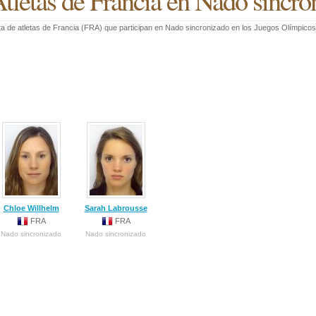
tletas de Francia en Nado sincro
ta de atletas de Francia (FRA) que participan en Nado sincronizado en los Juegos Olímpico
Chloe Willhelm
Sarah Labrousse
FRA
FRA
Nado sincronizado
Nado sincronizado