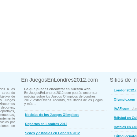
En JuegosEnLondres2012.com
Sitios de i
dos a los
Lo que puedes encontrar en nuestra web
London2012.
 tarea de
En JuegosEnLondres2012.com podrás encontrar
bjetivo de
noticias sobre los Juegos Olímpicos de Londres
-
Olympic.com
os Juegos
2012, estadísticas, records, resultados de los juegos
Ofrecemos
y más...
deportes,
- Aso
IAAF.com
ortajes,
cuestas,
Noticias de los Juegos Olímpicos
Béisbol en Cu
ntemente
vicios por
Deportes en Londres 2012
ciones en
Hoteles en Cu
Sedes y estadios en Londres 2012
Fútbol ecuato