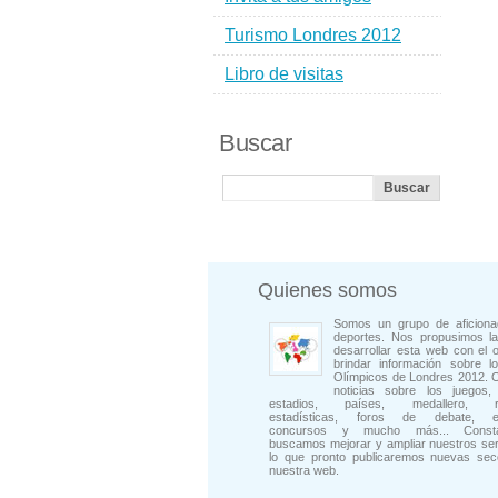
Turismo Londres 2012
Libro de visitas
Buscar
Quienes somos
Somos un grupo de aficiona
deportes. Nos propusimos la
desarrollar esta web con el o
brindar información sobre l
Olímpicos de Londres 2012. 
noticias sobre los juegos, 
estadios, países, medallero, rep
estadísticas, foros de debate, en
concursos y mucho más... Consta
buscamos mejorar y ampliar nuestros ser
lo que pronto publicaremos nuevas sec
nuestra web.