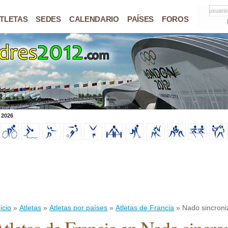
usuario
TLETAS
SEDES
CALENDARIO
PAÍSES
FOROS
 2026
icio
»
Atletas
»
Atletas por países
»
Atletas de Francia
» Nado sincroni