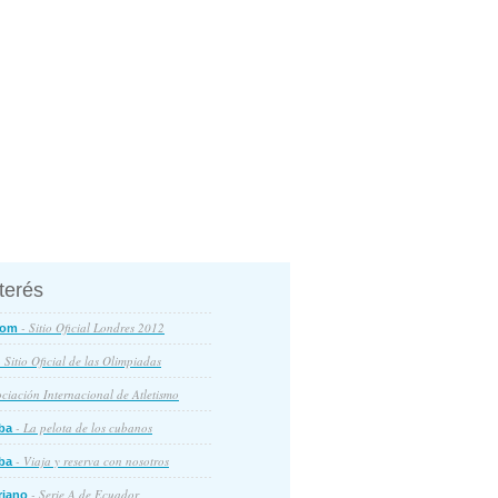
nterés
- Sitio Oficial Londres 2012
com
 Sitio Oficial de las Olimpiadas
ciación Internacional de Atletismo
- La pelota de los cubanos
ba
- Viaja y reserva con nosotros
ba
- Serie A de Ecuador
riano