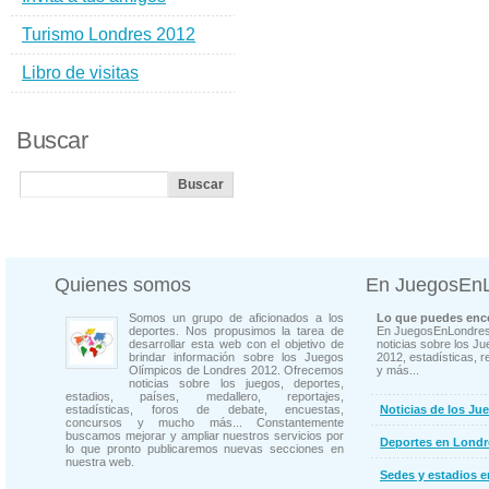
Turismo Londres 2012
Libro de visitas
Buscar
Quienes somos
En JuegosEn
Somos un grupo de aficionados a los
Lo que puedes enco
deportes. Nos propusimos la tarea de
En JuegosEnLondres
desarrollar esta web con el objetivo de
noticias sobre los J
brindar información sobre los Juegos
2012, estadísticas, r
Olímpicos de Londres 2012. Ofrecemos
y más...
noticias sobre los juegos, deportes,
estadios, países, medallero, reportajes,
estadísticas, foros de debate, encuestas,
Noticias de los Ju
concursos y mucho más... Constantemente
buscamos mejorar y ampliar nuestros servicios por
Deportes en Londr
lo que pronto publicaremos nuevas secciones en
nuestra web.
Sedes y estadios 