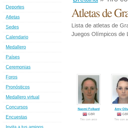
Deportes
Atletas de Gr
Atletas
Lista de atletas de Gr
Sedes
Juegos Olímpicos de 
Calendario
Medallero
Países
Ceremonias
Foros
Pronósticos
Medallero virtual
Concursos
Naomi Folkard
Amy Oliv
GBR
GB
Encuestas
Tiro con arco
Tiro con a
Invita a tus amigos