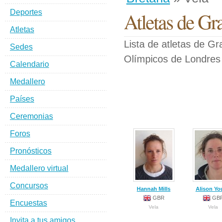
Deportes
Atletas de Gr
Atletas
Lista de atletas de G
Sedes
Olímpicos de Londres
Calendario
Medallero
Países
Ceremonias
Foros
Pronósticos
Medallero virtual
Concursos
Hannah Mills
Alison Yo
GBR
GB
Encuestas
Vela
Vela
Invita a tus amigos