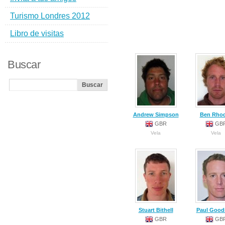
Turismo Londres 2012
Libro de visitas
Buscar
Andrew Simpson
Ben Rho
GBR
GB
Vela
Vela
Stuart Bithell
Paul Good
GBR
GB