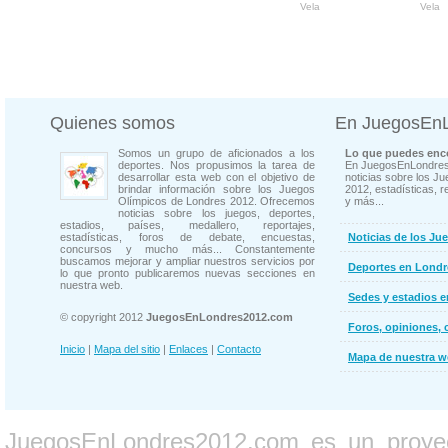
Vela
Vela
Quienes somos
En JuegosEn
Somos un grupo de aficionados a los
Lo que puedes enco
deportes. Nos propusimos la tarea de
En JuegosEnLondres
desarrollar esta web con el objetivo de
noticias sobre los J
brindar información sobre los Juegos
2012, estadísticas, r
Olímpicos de Londres 2012. Ofrecemos
y más...
noticias sobre los juegos, deportes,
estadios, países, medallero, reportajes,
estadísticas, foros de debate, encuestas,
Noticias de los Ju
concursos y mucho más... Constantemente
buscamos mejorar y ampliar nuestros servicios por
Deportes en Londr
lo que pronto publicaremos nuevas secciones en
nuestra web.
Sedes y estadios 
© copyright 2012
JuegosEnLondres2012.com
Foros, opiniones, 
Inicio
|
Mapa del sitio
|
Enlaces
|
Contacto
Mapa de nuestra 
JuegosEnLondres2012.com es un proyect