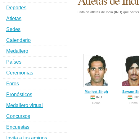
Atletas de In
Deportes
Lista de atletas de India (IND) que par
Atletas
Sedes
Calendario
Medallero
Países
Ceremonias
Foros
Manjeet Singh
Sawarn S
Pronósticos
IND
IN
Remo
Remo
Medallero virtual
Concursos
Encuestas
Invita a tus amigos