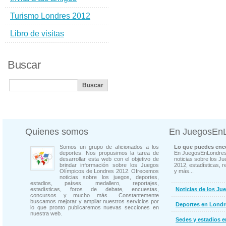
Turismo Londres 2012
Libro de visitas
Buscar
Quienes somos
En JuegosEn
Somos un grupo de aficionados a los
Lo que puedes enco
deportes. Nos propusimos la tarea de
En JuegosEnLondres
desarrollar esta web con el objetivo de
noticias sobre los J
brindar información sobre los Juegos
2012, estadísticas, r
Olímpicos de Londres 2012. Ofrecemos
y más...
noticias sobre los juegos, deportes,
estadios, países, medallero, reportajes,
estadísticas, foros de debate, encuestas,
Noticias de los Ju
concursos y mucho más... Constantemente
buscamos mejorar y ampliar nuestros servicios por
Deportes en Londr
lo que pronto publicaremos nuevas secciones en
nuestra web.
Sedes y estadios 