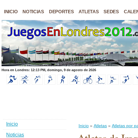
INICIO
NOTICIAS
DEPORTES
ATLETAS
SEDES
CALE
Hora en Londres: 12:13 PM, domingo, 9 de agosto de 2026
Inicio
Inicio
»
Atletas
»
Atletas por p
Noticias