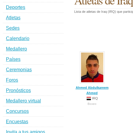
Atletas de Ira
Deportes
Lista de atletas de Iraq (IRQ) que part
Atletas
Sedes
Calendario
Medallero
Países
Ceremonias
Foros
Ahmed Abdulkareem
Pronósticos
Ahmed
IRQ
Medallero virtual
Boxeo
Concursos
Encuestas
Invita a tus amigos