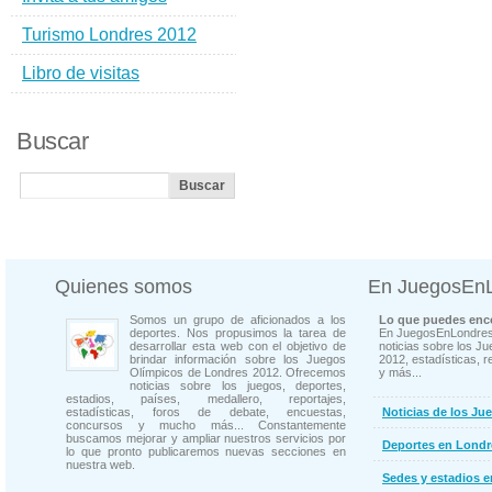
Turismo Londres 2012
Libro de visitas
Buscar
Quienes somos
En JuegosEn
Somos un grupo de aficionados a los
Lo que puedes enco
deportes. Nos propusimos la tarea de
En JuegosEnLondres
desarrollar esta web con el objetivo de
noticias sobre los J
brindar información sobre los Juegos
2012, estadísticas, r
Olímpicos de Londres 2012. Ofrecemos
y más...
noticias sobre los juegos, deportes,
estadios, países, medallero, reportajes,
estadísticas, foros de debate, encuestas,
Noticias de los Ju
concursos y mucho más... Constantemente
buscamos mejorar y ampliar nuestros servicios por
Deportes en Londr
lo que pronto publicaremos nuevas secciones en
nuestra web.
Sedes y estadios 