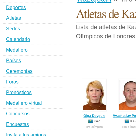
Deportes
Atletas de Ka
Atletas
Lista de atletas de Ka
Sedes
Olímpicos de Londres
Calendario
Medallero
Países
Ceremonias
Foros
Pronósticos
Medallero virtual
Concursos
Olga Dovgun
Vyacheslav Po
KAZ
KA
Encuestas
Tiro olímpico
Tiro olímp
Invita a tus amigos