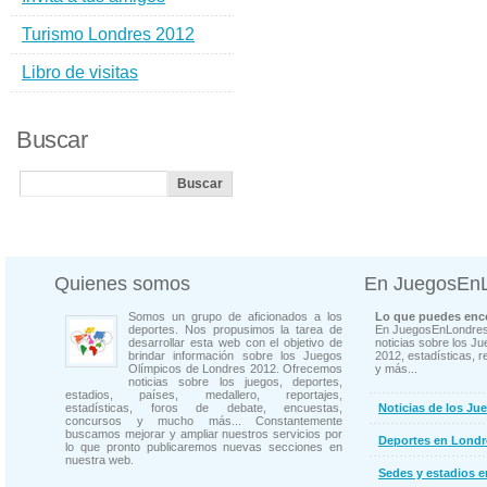
Turismo Londres 2012
Libro de visitas
Buscar
Quienes somos
En JuegosEn
Somos un grupo de aficionados a los
Lo que puedes enco
deportes. Nos propusimos la tarea de
En JuegosEnLondres
desarrollar esta web con el objetivo de
noticias sobre los J
brindar información sobre los Juegos
2012, estadísticas, r
Olímpicos de Londres 2012. Ofrecemos
y más...
noticias sobre los juegos, deportes,
estadios, países, medallero, reportajes,
estadísticas, foros de debate, encuestas,
Noticias de los Ju
concursos y mucho más... Constantemente
buscamos mejorar y ampliar nuestros servicios por
Deportes en Londr
lo que pronto publicaremos nuevas secciones en
nuestra web.
Sedes y estadios 