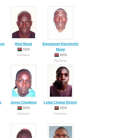
Sum
Abel Mutai
Emmanuel Kipchirchir
KEN
Mutai
KEN
Atletismo
Atletismo
a
Joyce Chepkirui
Lydia Chebet Rotich
KEN
KEN
Atletismo
Atletismo