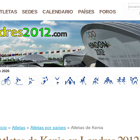
usuario
TLETAS
SEDES
CALENDARIO
PAÍSES
FOROS
e 2026
icio
»
Atletas
»
Atletas por países
» Atletas de Kenia