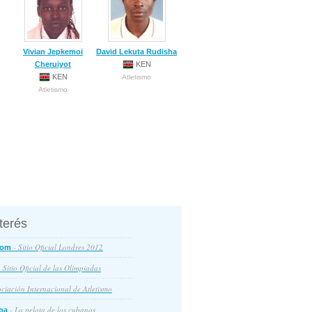
Vivian Jepkemoi
David Lekuta Rudisha
Cheruiyot
KEN
KEN
Atletismo
Atletismo
nterés
- Sitio Oficial Londres 2012
com
 Sitio Oficial de las Olimpiadas
ciación Internacional de Atletismo
- La pelota de los cubanos
ba