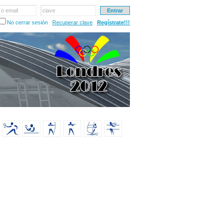
 o email
clave
No cerrar sesión
Recuperar clave
Regístrate!!!