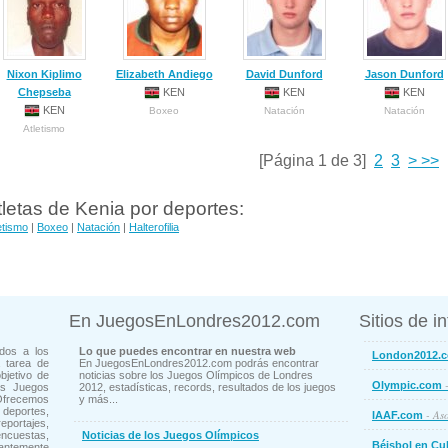
Nixon Kiplimo
Elizabeth Andiego
David Dunford
Jason Dunford
Chepseba
KEN
KEN
KEN
KEN
Boxeo
Natación
Natación
Atletismo
[Página 1 de 3]
2
3
>
>>
tletas de Kenia por deportes:
etismo
|
Boxeo
|
Natación
|
Halterofilia
En JuegosEnLondres2012.com
Sitios de i
dos a los
Lo que puedes encontrar en nuestra web
London2012.
 tarea de
En JuegosEnLondres2012.com podrás encontrar
bjetivo de
noticias sobre los Juegos Olímpicos de Londres
-
Olympic.com
os Juegos
2012, estadísticas, records, resultados de los juegos
Ofrecemos
y más...
deportes,
- Aso
IAAF.com
ortajes,
cuestas,
Noticias de los Juegos Olímpicos
Béisbol en Cu
ntemente