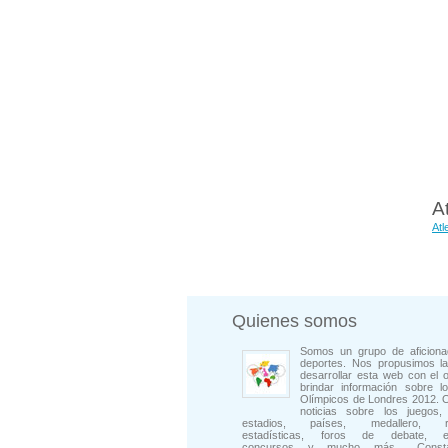
A
Atl
Quienes somos
Somos un grupo de aficiona
deportes. Nos propusimos la
desarrollar esta web con el o
brindar información sobre l
Olímpicos de Londres 2012. 
noticias sobre los juegos, 
estadios, países, medallero, rep
estadísticas, foros de debate, en
concursos y mucho más... Consta