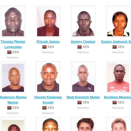
Thomas Pkemei
Priscah Jeptoo
Antony Chemut
Eunice Jepkoech 
Longosiwa
KEN
KEN
KEN
KEN
Atletismo
Atletismo
Atletismo
Atletismo
Anderson Mureta
Vincent Kiplangat
Mark Kiprotich Muttai
Boniface Mweres
Mutegi
Kosgei
KEN
KEN
KEN
KEN
Atletismo
Atletismo
Atletismo
Atletismo