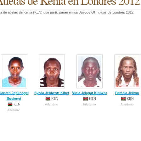
tletas de Kenia en Londres 2012
ta de atletas de Kenia (KEN) que participarán en los Juegos Olímpicos de Londres 2012.
Janeth Jepkosgei
Sylvia Jebiwott Kibet
Viola Jelagat Kibiwot
Pamela Jelimo
Busienei
KEN
KEN
KEN
KEN
Atletismo
Atletismo
Atletismo
Atletismo