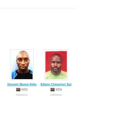
Vincent Mumo Kiilu
Edwin Cheruiyot Soi
KEN
KEN
Atletismo
Atletismo