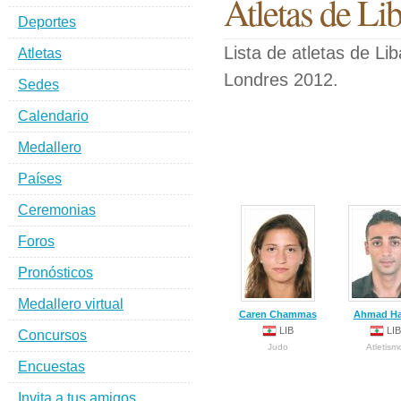
Atletas de Li
Deportes
Lista de atletas de Li
Atletas
Londres 2012.
Sedes
Calendario
Medallero
Países
Ceremonias
Foros
Pronósticos
Medallero virtual
Caren Chammas
Ahmad Ha
LIB
LIB
Concursos
Judo
Atletism
Encuestas
Invita a tus amigos