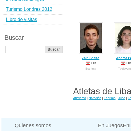
Turismo Londres 2012
Libro de visitas
Buscar
Zain Shaito
Andrea Pa
LIB
LIB
Esgrima
Taekwon
Atletas de Lib
Atletismo
|
Natación
|
Esgrima
|
Judo
|
T
Quienes somos
En JuegosEn