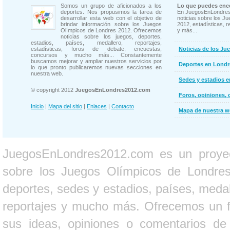
Somos un grupo de aficionados a los
Lo que puedes enco
deportes. Nos propusimos la tarea de
En JuegosEnLondres
desarrollar esta web con el objetivo de
noticias sobre los J
brindar información sobre los Juegos
2012, estadísticas, r
Olímpicos de Londres 2012. Ofrecemos
y más...
noticias sobre los juegos, deportes,
estadios, países, medallero, reportajes,
estadísticas, foros de debate, encuestas,
Noticias de los Ju
concursos y mucho más... Constantemente
buscamos mejorar y ampliar nuestros servicios por
Deportes en Londr
lo que pronto publicaremos nuevas secciones en
nuestra web.
Sedes y estadios 
© copyright 2012
JuegosEnLondres2012.com
Foros, opiniones, 
Inicio
|
Mapa del sitio
|
Enlaces
|
Contacto
Mapa de nuestra 
JuegosEnLondres2012.com es un proyect
sobre los Juegos Olímpicos de Londres 
deportes, sedes y estadios, países, medall
reportajes y mucho más. Ofrecemos un fo
sus ideas, opiniones o comentarios d