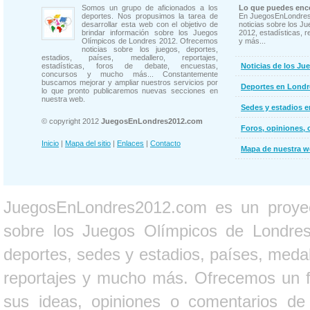
Somos un grupo de aficionados a los
Lo que puedes enco
deportes. Nos propusimos la tarea de
En JuegosEnLondres
desarrollar esta web con el objetivo de
noticias sobre los J
brindar información sobre los Juegos
2012, estadísticas, r
Olímpicos de Londres 2012. Ofrecemos
y más...
noticias sobre los juegos, deportes,
estadios, países, medallero, reportajes,
estadísticas, foros de debate, encuestas,
Noticias de los Ju
concursos y mucho más... Constantemente
buscamos mejorar y ampliar nuestros servicios por
Deportes en Londr
lo que pronto publicaremos nuevas secciones en
nuestra web.
Sedes y estadios 
© copyright 2012
JuegosEnLondres2012.com
Foros, opiniones, 
Inicio
|
Mapa del sitio
|
Enlaces
|
Contacto
Mapa de nuestra 
JuegosEnLondres2012.com es un proyect
sobre los Juegos Olímpicos de Londres 
deportes, sedes y estadios, países, medall
reportajes y mucho más. Ofrecemos un fo
sus ideas, opiniones o comentarios d