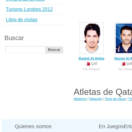
Turismo Londres 2012
Libro de visitas
Buscar
Rashid Al-Athba
Nasser Al-A
QAT
QA
Tiro olímpico
Tiro olímp
Atletas de Qat
Atletismo
|
Natación
|
Tenis de mesa
|
Ti
Quienes somos
En JuegosEn