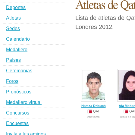
Atletas de Qa
Deportes
Lista de atletas de Q
Atletas
Londres 2012.
Sedes
Calendario
Medallero
Países
Ceremonias
Foros
Pronósticos
Medallero virtual
Hamza Driouch
Aia Moha
QAT
QA
Concursos
Atletismo
Tenis de 
Encuestas
Invita a tus amigos