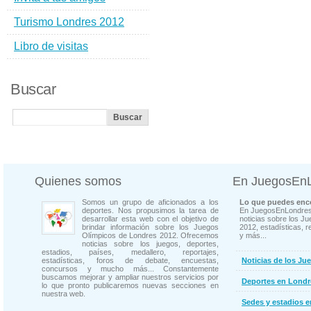
Turismo Londres 2012
Libro de visitas
Buscar
Quienes somos
En JuegosEn
Somos un grupo de aficionados a los
Lo que puedes enco
deportes. Nos propusimos la tarea de
En JuegosEnLondres
desarrollar esta web con el objetivo de
noticias sobre los J
brindar información sobre los Juegos
2012, estadísticas, r
Olímpicos de Londres 2012. Ofrecemos
y más...
noticias sobre los juegos, deportes,
estadios, países, medallero, reportajes,
estadísticas, foros de debate, encuestas,
Noticias de los Ju
concursos y mucho más... Constantemente
buscamos mejorar y ampliar nuestros servicios por
Deportes en Londr
lo que pronto publicaremos nuevas secciones en
nuestra web.
Sedes y estadios 