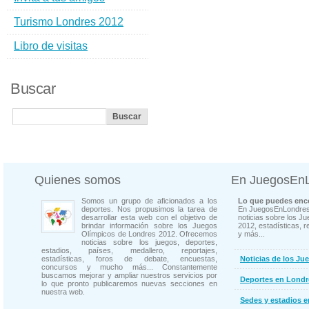
Turismo Londres 2012
Libro de visitas
Buscar
Quienes somos
En JuegosEn
Somos un grupo de aficionados a los
Lo que puedes enco
deportes. Nos propusimos la tarea de
En JuegosEnLondres
desarrollar esta web con el objetivo de
noticias sobre los J
brindar información sobre los Juegos
2012, estadísticas, r
Olímpicos de Londres 2012. Ofrecemos
y más...
noticias sobre los juegos, deportes,
estadios, países, medallero, reportajes,
estadísticas, foros de debate, encuestas,
Noticias de los Ju
concursos y mucho más... Constantemente
buscamos mejorar y ampliar nuestros servicios por
Deportes en Londr
lo que pronto publicaremos nuevas secciones en
nuestra web.
Sedes y estadios 