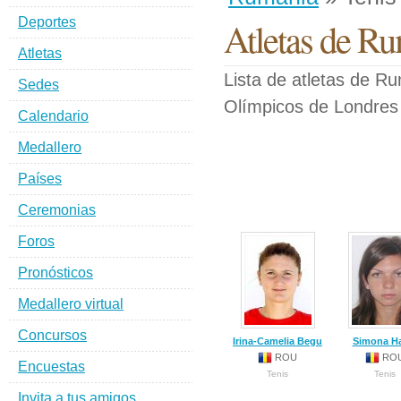
Deportes
Atletas de Ru
Atletas
Lista de atletas de R
Sedes
Olímpicos de Londres
Calendario
Medallero
Países
Ceremonias
Foros
Pronósticos
Medallero virtual
Concursos
Irina-Camelia Begu
Simona H
ROU
RO
Encuestas
Tenis
Tenis
Invita a tus amigos