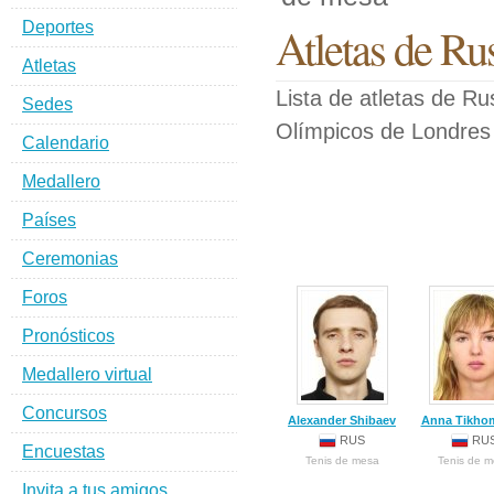
Deportes
Atletas de Ru
Atletas
Lista de atletas de R
Sedes
Olímpicos de Londres
Calendario
Medallero
Países
Ceremonias
Foros
Pronósticos
Medallero virtual
Concursos
Alexander Shibaev
Anna Tikho
RUS
RU
Encuestas
Tenis de mesa
Tenis de 
Invita a tus amigos