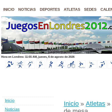
INICIO
NOTICIAS
DEPORTES
ATLETAS
SEDES
CALE
Hora en Londres: 11:55 AM, jueves, 6 de agosto de 2026
Inicio
Inicio
»
Atletas
Noticias
de mesa