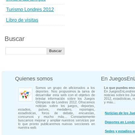
Turismo Londres 2012
Libro de visitas
Buscar
Quienes somos
En JuegosEn
Somos un grupo de aficionados a los
Lo que puedes enco
deportes. Nos propusimos la tarea de
En JuegosEnLondres
desarrollar esta web con el objetivo de
noticias sobre los J
brindar información sobre los Juegos
2012, estadísticas, r
Olímpicos de Londres 2012. Ofrecemos
y más...
noticias sobre los juegos, deportes,
estadios, países, medallero, reportajes,
estadísticas, foros de debate, encuestas,
Noticias de los Ju
concursos y mucho más... Constantemente
buscamos mejorar y ampliar nuestros servicios por
Deportes en Londr
lo que pronto publicaremos nuevas secciones en
nuestra web.
Sedes y estadios 