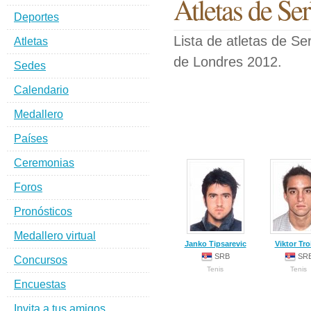
Atletas de Ser
Deportes
Lista de atletas de S
Atletas
de Londres 2012.
Sedes
Calendario
Medallero
Países
Ceremonias
Foros
Pronósticos
Medallero virtual
Janko Tipsarevic
Viktor Tro
SRB
SR
Concursos
Tenis
Tenis
Encuestas
Invita a tus amigos