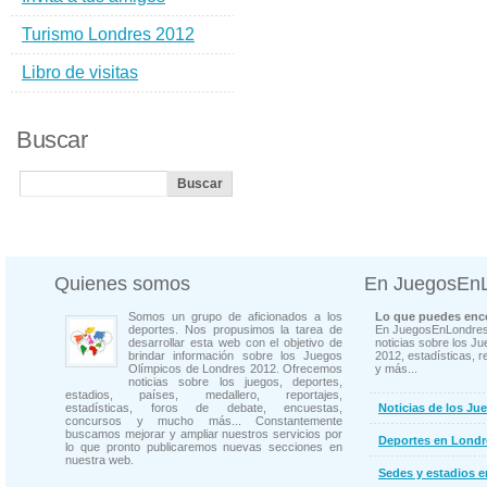
Turismo Londres 2012
Libro de visitas
Buscar
Quienes somos
En JuegosEn
Somos un grupo de aficionados a los
Lo que puedes enco
deportes. Nos propusimos la tarea de
En JuegosEnLondres
desarrollar esta web con el objetivo de
noticias sobre los J
brindar información sobre los Juegos
2012, estadísticas, r
Olímpicos de Londres 2012. Ofrecemos
y más...
noticias sobre los juegos, deportes,
estadios, países, medallero, reportajes,
estadísticas, foros de debate, encuestas,
Noticias de los Ju
concursos y mucho más... Constantemente
buscamos mejorar y ampliar nuestros servicios por
Deportes en Londr
lo que pronto publicaremos nuevas secciones en
nuestra web.
Sedes y estadios 