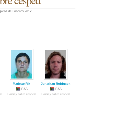
obre césped
mpicos de Londres 2012.
Mariette Rix
Jonathan Robinson
RSA
RSA
ed
Hockey sobre césped
Hockey sobre césped