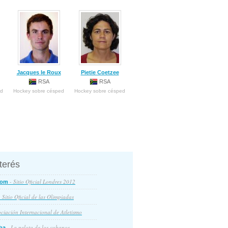
Jacques le Roux
Pietie Coetzee
RSA
RSA
ed
Hockey sobre césped
Hockey sobre césped
nterés
- Sitio Oficial Londres 2012
com
 Sitio Oficial de las Olimpiadas
ciación Internacional de Atletismo
- La pelota de los cubanos
ba