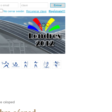
 o email
clave
No cerrar sesión
Recuperar clave
Regístrate!!!
re césped