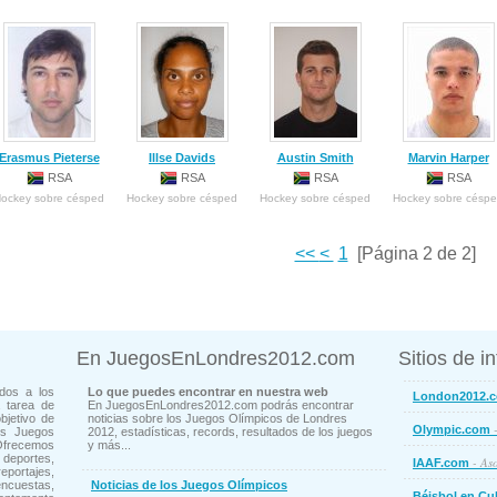
Erasmus Pieterse
Illse Davids
Austin Smith
Marvin Harper
RSA
RSA
RSA
RSA
ockey sobre césped
Hockey sobre césped
Hockey sobre césped
Hockey sobre césp
<<
<
1
[Página 2 de 2]
En JuegosEnLondres2012.com
Sitios de i
dos a los
Lo que puedes encontrar en nuestra web
London2012.
 tarea de
En JuegosEnLondres2012.com podrás encontrar
bjetivo de
noticias sobre los Juegos Olímpicos de Londres
-
Olympic.com
os Juegos
2012, estadísticas, records, resultados de los juegos
Ofrecemos
y más...
deportes,
- Aso
IAAF.com
ortajes,
cuestas,
Noticias de los Juegos Olímpicos
Béisbol en Cu