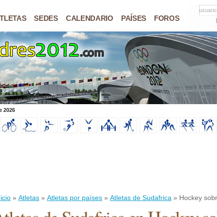
usuario
TLETAS
SEDES
CALENDARIO
PAÍSES
FOROS
e 2026
icio
»
Atletas
»
Atletas por países
»
Atletas de Sudafrica
» Hockey sob