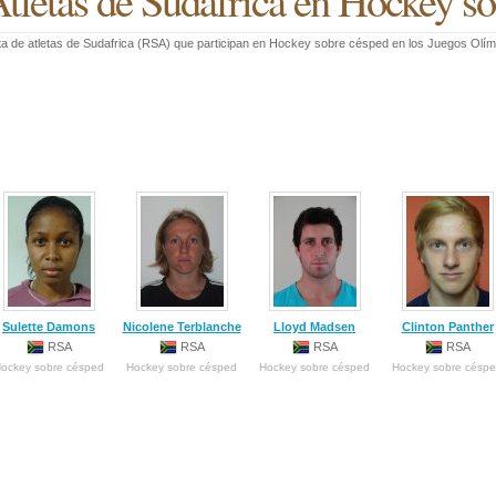
tletas de Sudafrica en Hockey s
ta de atletas de Sudafrica (RSA) que participan en Hockey sobre césped en los Juegos Olí
Sulette Damons
Nicolene Terblanche
Lloyd Madsen
Clinton Panther
RSA
RSA
RSA
RSA
ockey sobre césped
Hockey sobre césped
Hockey sobre césped
Hockey sobre césp