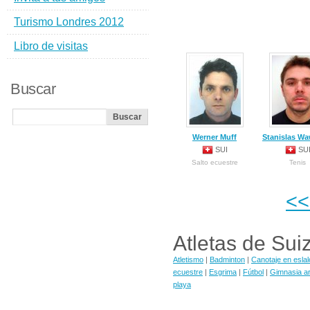
Turismo Londres 2012
Libro de visitas
Buscar
Werner Muff
Stanislas Wa
SUI
SU
Salto ecuestre
Tenis
<
Atletas de Sui
Atletismo
|
Badminton
|
Canotaje en eslal
ecuestre
|
Esgrima
|
Fútbol
|
Gimnasia ar
playa