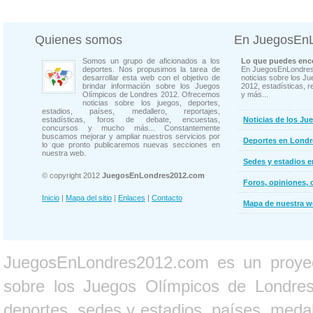
Quienes somos
En JuegosEn
Somos un grupo de aficionados a los
Lo que puedes enco
deportes. Nos propusimos la tarea de
En JuegosEnLondres
desarrollar esta web con el objetivo de
noticias sobre los J
brindar información sobre los Juegos
2012, estadísticas, r
Olímpicos de Londres 2012. Ofrecemos
y más...
noticias sobre los juegos, deportes,
estadios, países, medallero, reportajes,
estadísticas, foros de debate, encuestas,
Noticias de los Ju
concursos y mucho más... Constantemente
buscamos mejorar y ampliar nuestros servicios por
Deportes en Londr
lo que pronto publicaremos nuevas secciones en
nuestra web.
Sedes y estadios 
© copyright 2012
JuegosEnLondres2012.com
Foros, opiniones, 
Inicio
|
Mapa del sitio
|
Enlaces
|
Contacto
Mapa de nuestra 
JuegosEnLondres2012.com es un proyect
sobre los Juegos Olímpicos de Londres 
deportes, sedes y estadios, países, medall