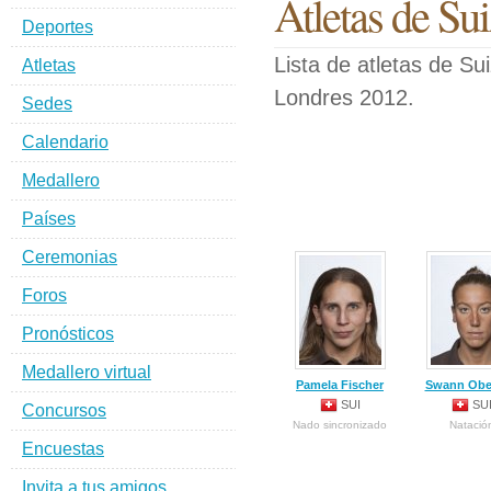
Atletas de Su
Deportes
Lista de atletas de Su
Atletas
Londres 2012.
Sedes
Calendario
Medallero
Países
Ceremonias
Foros
Pronósticos
Medallero virtual
Pamela Fischer
Swann Obe
SUI
SU
Concursos
Nado sincronizado
Natació
Encuestas
Invita a tus amigos