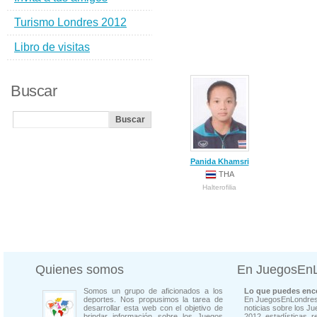
Turismo Londres 2012
Libro de visitas
Buscar
Panida Khamsri
THA
Halterofilia
Quienes somos
En JuegosEn
Somos un grupo de aficionados a los
Lo que puedes enco
deportes. Nos propusimos la tarea de
En JuegosEnLondres
desarrollar esta web con el objetivo de
noticias sobre los J
brindar información sobre los Juegos
2012, estadísticas, r