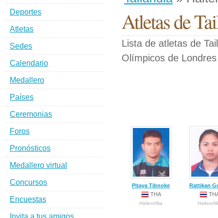
Deportes
Atletas de Tai
Atletas
Lista de atletas de Ta
Sedes
Olímpicos de Londres
Calendario
Medallero
Países
Ceremonias
Foros
Pronósticos
Medallero virtual
Concursos
Pitaya Tibnoke
Rattikan G
THA
TH
Encuestas
Halterofilia
Halterofil
Invita a tus amigos