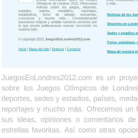
Olímpicos de Londres 2012. Ofrecemos
y más...
noticias sobre los juegos, deportes,
estadios, países, medallero, reportajes,
estadísticas, foros de debate, encuestas,
Noticias de los Ju
concursos y mucho más... Constantemente
buscamos mejorar y ampliar nuestros servicios por
Deportes en Londr
lo que pronto publicaremos nuevas secciones en
nuestra web.
Sedes y estadios 
© copyright 2012
JuegosEnLondres2012.com
Foros, opiniones, 
Inicio
|
Mapa del sitio
|
Enlaces
|
Contacto
Mapa de nuestra 
JuegosEnLondres2012.com es un proyect
sobre los Juegos Olímpicos de Londres 
deportes, sedes y estadios, países, medall
reportajes y mucho más. Ofrecemos un fo
sus ideas, opiniones o comentarios d
estrellas favoritas. Así como otras opci