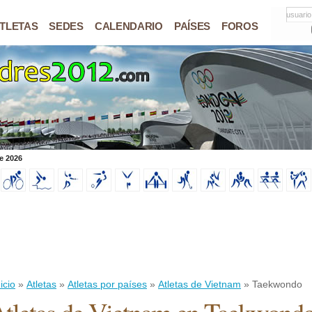
usuario
TLETAS
SEDES
CALENDARIO
PAÍSES
FOROS
e 2026
icio
»
Atletas
»
Atletas por países
»
Atletas de Vietnam
» Taekwondo