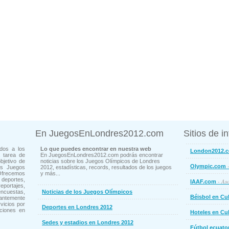
En JuegosEnLondres2012.com
Sitios de i
dos a los
Lo que puedes encontrar en nuestra web
London2012.
 tarea de
En JuegosEnLondres2012.com podrás encontrar
bjetivo de
noticias sobre los Juegos Olímpicos de Londres
-
Olympic.com
os Juegos
2012, estadísticas, records, resultados de los juegos
Ofrecemos
y más...
deportes,
- Aso
IAAF.com
ortajes,
cuestas,
Noticias de los Juegos Olímpicos
Béisbol en Cu
ntemente
vicios por
Deportes en Londres 2012
ciones en
Hoteles en Cu
Sedes y estadios en Londres 2012
Fútbol ecuato