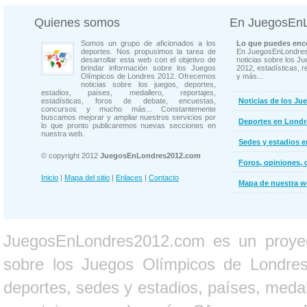
Quienes somos
En JuegosEn
Somos un grupo de aficionados a los
Lo que puedes enco
deportes. Nos propusimos la tarea de
En JuegosEnLondres
desarrollar esta web con el objetivo de
noticias sobre los J
brindar información sobre los Juegos
2012, estadísticas, r
Olímpicos de Londres 2012. Ofrecemos
y más...
noticias sobre los juegos, deportes,
estadios, países, medallero, reportajes,
estadísticas, foros de debate, encuestas,
Noticias de los Ju
concursos y mucho más... Constantemente
buscamos mejorar y ampliar nuestros servicios por
Deportes en Londr
lo que pronto publicaremos nuevas secciones en
nuestra web.
Sedes y estadios 
© copyright 2012
JuegosEnLondres2012.com
Foros, opiniones, 
Inicio
|
Mapa del sitio
|
Enlaces
|
Contacto
Mapa de nuestra 
JuegosEnLondres2012.com es un proyect
sobre los Juegos Olímpicos de Londres 
deportes, sedes y estadios, países, medall