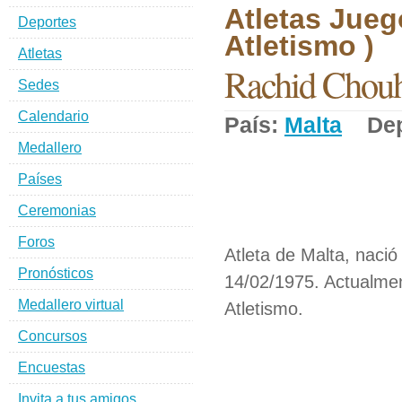
Atletas Jueg
Deportes
Atletismo )
Atletas
Rachid Chouh
Sedes
Calendario
País:
Malta
Dep
Medallero
Países
Ceremonias
Foros
Atleta de Malta, naci
Pronósticos
14/02/1975. Actualmen
Medallero virtual
Atletismo.
Concursos
Encuestas
Invita a tus amigos