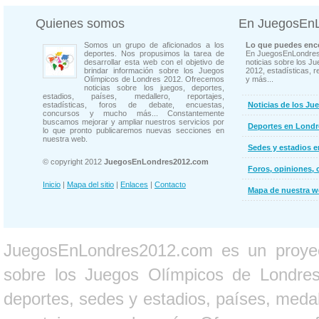
Quienes somos
En JuegosEn
Somos un grupo de aficionados a los
Lo que puedes enco
deportes. Nos propusimos la tarea de
En JuegosEnLondres
desarrollar esta web con el objetivo de
noticias sobre los J
brindar información sobre los Juegos
2012, estadísticas, r
Olímpicos de Londres 2012. Ofrecemos
y más...
noticias sobre los juegos, deportes,
estadios, países, medallero, reportajes,
estadísticas, foros de debate, encuestas,
Noticias de los Ju
concursos y mucho más... Constantemente
buscamos mejorar y ampliar nuestros servicios por
Deportes en Londr
lo que pronto publicaremos nuevas secciones en
nuestra web.
Sedes y estadios 
© copyright 2012
JuegosEnLondres2012.com
Foros, opiniones, 
Inicio
|
Mapa del sitio
|
Enlaces
|
Contacto
Mapa de nuestra 
JuegosEnLondres2012.com es un proyect
sobre los Juegos Olímpicos de Londres 
deportes, sedes y estadios, países, medall