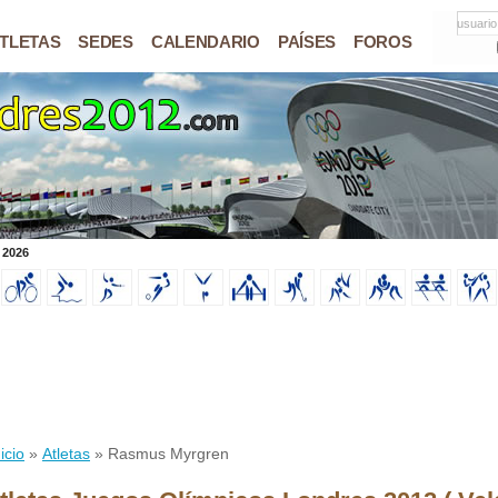
usuario
TLETAS
SEDES
CALENDARIO
PAÍSES
FOROS
 2026
icio
»
Atletas
» Rasmus Myrgren