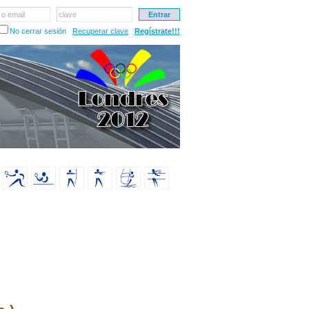
 o email
clave
No cerrar sesión
Recuperar clave
Regístrate!!!