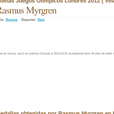
tletas Juegos Olímpicos Londres 2012 ( Vela
Rasmus Myrgren
ís:
Suecia
Deporte:
Vela
eta de Suecia, nació en Lindome (Suecia) el 25/11/1978. Actualmente tiene 34 años de edad. P
edallas obtenidas por Rasmus Myrgren en 