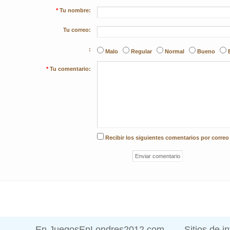
*
Tu nombre:
Tu correo:
:
Malo
Regular
Normal
Bueno
*
Tu comentario:
Recibir los siguientes comentarios por correo
En JuegosEnLondres2012.com
Sitios de i