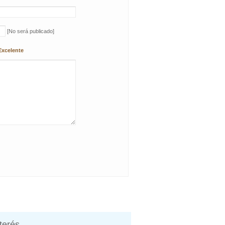
[No será publicado]
Excelente
nterés