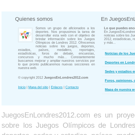
Quienes somos
En JuegosEn
Somos un grupo de aficionados a los
Lo que puedes enco
deportes. Nos propusimos la tarea de
En JuegosEnLondres
desarrollar esta web con el objetivo de
noticias sobre los J
brindar información sobre los Juegos
2012, estadísticas, r
Olímpicos de Londres 2012. Ofrecemos
y más...
noticias sobre los juegos, deportes,
estadios, países, medallero, reportajes,
estadísticas, foros de debate, encuestas,
Noticias de los Ju
concursos y mucho más... Constantemente
buscamos mejorar y ampliar nuestros servicios por
Deportes en Londr
lo que pronto publicaremos nuevas secciones en
nuestra web.
Sedes y estadios 
© copyright 2012
JuegosEnLondres2012.com
Foros, opiniones, 
Inicio
|
Mapa del sitio
|
Enlaces
|
Contacto
Mapa de nuestra 
JuegosEnLondres2012.com es un proyect
sobre los Juegos Olímpicos de Londres 