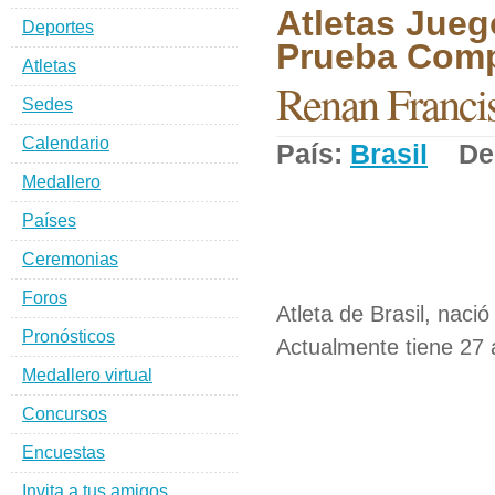
Atletas Jueg
Deportes
Prueba Comp
Atletas
Renan Francis
Sedes
Calendario
País:
Brasil
Dep
Medallero
Países
Ceremonias
Foros
Atleta de Brasil, naci
Pronósticos
Actualmente tiene 27 
Medallero virtual
Concursos
Encuestas
Invita a tus amigos