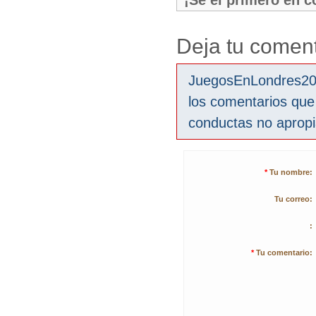
¡Sé el primero en 
Deja tu coment
JuegosEnLondres2012
los comentarios que
conductas no aprop
*
Tu nombre:
Tu correo:
:
*
Tu comentario: