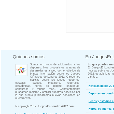
Quienes somos
En JuegosEn
Somos un grupo de aficionados a los
Lo que puedes enco
deportes. Nos propusimos la tarea de
En JuegosEnLondres
desarrollar esta web con el objetivo de
noticias sobre los J
brindar información sobre los Juegos
2012, estadísticas, r
Olímpicos de Londres 2012. Ofrecemos
y más...
noticias sobre los juegos, deportes,
estadios, países, medallero, reportajes,
estadísticas, foros de debate, encuestas,
Noticias de los Ju
concursos y mucho más... Constantemente
buscamos mejorar y ampliar nuestros servicios por
Deportes en Londr
lo que pronto publicaremos nuevas secciones en
nuestra web.
Sedes y estadios 
© copyright 2012
JuegosEnLondres2012.com
Foros, opiniones, 