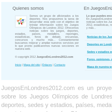
Quienes somos
En JuegosEn
Somos un grupo de aficionados a los
Lo que puedes enco
deportes. Nos propusimos la tarea de
En JuegosEnLondres
desarrollar esta web con el objetivo de
noticias sobre los J
brindar información sobre los Juegos
2012, estadísticas, r
Olímpicos de Londres 2012. Ofrecemos
y más...
noticias sobre los juegos, deportes,
estadios, países, medallero, reportajes,
estadísticas, foros de debate, encuestas,
Noticias de los Ju
concursos y mucho más... Constantemente
buscamos mejorar y ampliar nuestros servicios por
Deportes en Londr
lo que pronto publicaremos nuevas secciones en
nuestra web.
Sedes y estadios 
© copyright 2012
JuegosEnLondres2012.com
Foros, opiniones, 
Inicio
|
Mapa del sitio
|
Enlaces
|
Contacto
Mapa de nuestra 
JuegosEnLondres2012.com es un proyect
sobre los Juegos Olímpicos de Londres 
deportes, sedes y estadios, países, medall