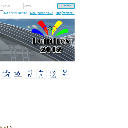
 o email
clave
No cerrar sesión
Recuperar clave
Regístrate!!!