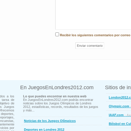
Recibir los siguientes comentarios por correo
En JuegosEnLondres2012.com
Sitios de i
dos a los
Lo que puedes encontrar en nuestra web
London2012.
 tarea de
En JuegosEnLondres2012.com podrás encontrar
bjetivo de
noticias sobre los Juegos Olímpicos de Londres
-
Olympic.com
os Juegos
2012, estadísticas, records, resultados de los juegos
Ofrecemos
y más...
deportes,
- Aso
IAAF.com
ortajes,
cuestas,
Noticias de los Juegos Olímpicos
Béisbol en Cu
ntemente
vicios por
Deportes en Londres 2012