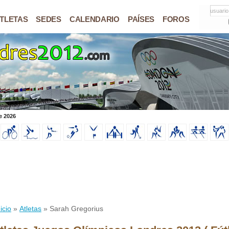
usuario
TLETAS
SEDES
CALENDARIO
PAÍSES
FOROS
e 2026
icio
»
Atletas
» Sarah Gregorius