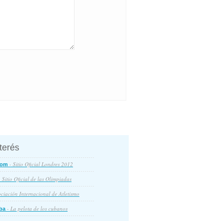
nterés
- Sitio Oficial Londres 2012
com
 Sitio Oficial de las Olimpiadas
ciación Internacional de Atletismo
- La pelota de los cubanos
ba