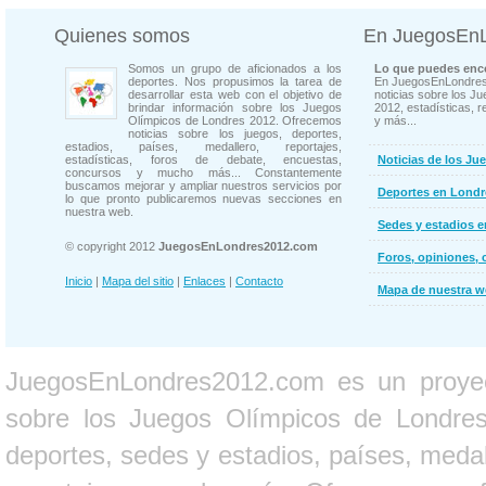
Quienes somos
En JuegosEn
Somos un grupo de aficionados a los
Lo que puedes enco
deportes. Nos propusimos la tarea de
En JuegosEnLondres
desarrollar esta web con el objetivo de
noticias sobre los J
brindar información sobre los Juegos
2012, estadísticas, r
Olímpicos de Londres 2012. Ofrecemos
y más...
noticias sobre los juegos, deportes,
estadios, países, medallero, reportajes,
estadísticas, foros de debate, encuestas,
Noticias de los Ju
concursos y mucho más... Constantemente
buscamos mejorar y ampliar nuestros servicios por
Deportes en Londr
lo que pronto publicaremos nuevas secciones en
nuestra web.
Sedes y estadios 
© copyright 2012
JuegosEnLondres2012.com
Foros, opiniones, 
Inicio
|
Mapa del sitio
|
Enlaces
|
Contacto
Mapa de nuestra 
JuegosEnLondres2012.com es un proyect
sobre los Juegos Olímpicos de Londres 
deportes, sedes y estadios, países, medall