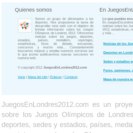
Quienes somos
En JuegosEn
Somos un grupo de aficionados a los
Lo que puedes enco
deportes. Nos propusimos la tarea de
En JuegosEnLondres
desarrollar esta web con el objetivo de
noticias sobre los J
brindar información sobre los Juegos
2012, estadísticas, r
Olímpicos de Londres 2012. Ofrecemos
y más...
noticias sobre los juegos, deportes,
estadios, países, medallero, reportajes,
estadísticas, foros de debate, encuestas,
Noticias de los Ju
concursos y mucho más... Constantemente
buscamos mejorar y ampliar nuestros servicios por
Deportes en Londr
lo que pronto publicaremos nuevas secciones en
nuestra web.
Sedes y estadios 
© copyright 2012
JuegosEnLondres2012.com
Foros, opiniones, 
Inicio
|
Mapa del sitio
|
Enlaces
|
Contacto
Mapa de nuestra 
JuegosEnLondres2012.com es un proyect
sobre los Juegos Olímpicos de Londres 
deportes, sedes y estadios, países, medall