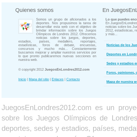
Quienes somos
En JuegosEn
Somos un grupo de aficionados a los
Lo que puedes enco
deportes. Nos propusimos la tarea de
En JuegosEnLondres
desarrollar esta web con el objetivo de
noticias sobre los J
brindar información sobre los Juegos
2012, estadísticas, r
Olímpicos de Londres 2012. Ofrecemos
y más...
noticias sobre los juegos, deportes,
estadios, países, medallero, reportajes,
estadísticas, foros de debate, encuestas,
Noticias de los Ju
concursos y mucho más... Constantemente
buscamos mejorar y ampliar nuestros servicios por
Deportes en Londr
lo que pronto publicaremos nuevas secciones en
nuestra web.
Sedes y estadios 
© copyright 2012
JuegosEnLondres2012.com
Foros, opiniones, 
Inicio
|
Mapa del sitio
|
Enlaces
|
Contacto
Mapa de nuestra 
JuegosEnLondres2012.com es un proyect
sobre los Juegos Olímpicos de Londres 
deportes, sedes y estadios, países, medall