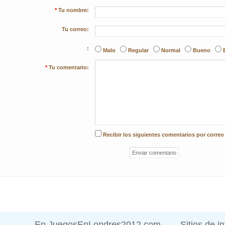
*
Tu nombre:
Tu correo:
:
Malo
Regular
Normal
Bueno
*
Tu comentario:
Recibir los siguientes comentarios por correo
En JuegosEnLondres2012.com
Sitios de i