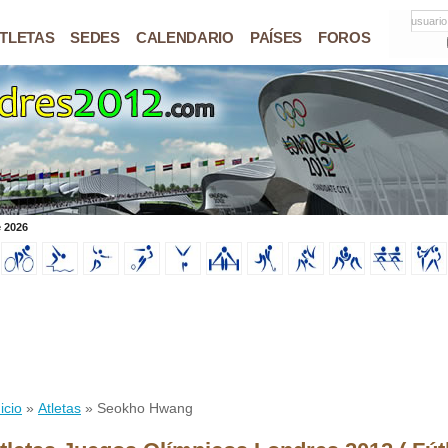
usuario
TLETAS
SEDES
CALENDARIO
PAÍSES
FOROS
e 2026
icio
»
Atletas
» Seokho Hwang