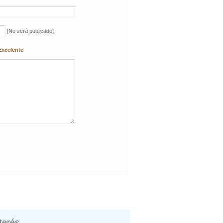
[No será publicado]
Excelente
nterés