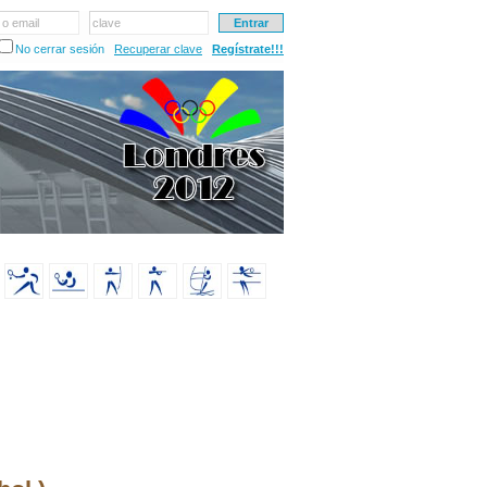
 o email
clave
No cerrar sesión
Recuperar clave
Regístrate!!!