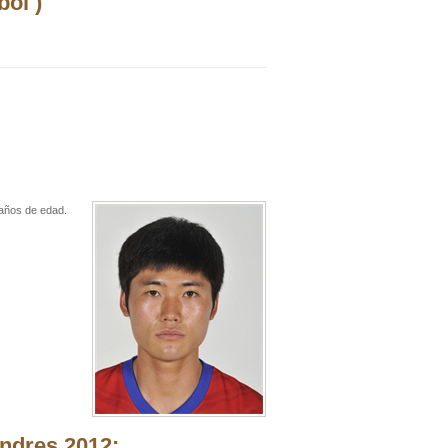
ol )
 años de edad.
ndres 2012: