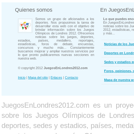
Quienes somos
En JuegosEn
Somos un grupo de aficionados a los
Lo que puedes enco
deportes. Nos propusimos la tarea de
En JuegosEnLondres
desarrollar esta web con el objetivo de
noticias sobre los J
brindar información sobre los Juegos
2012, estadísticas, r
Olímpicos de Londres 2012. Ofrecemos
y más...
noticias sobre los juegos, deportes,
estadios, países, medallero, reportajes,
estadísticas, foros de debate, encuestas,
Noticias de los Ju
concursos y mucho más... Constantemente
buscamos mejorar y ampliar nuestros servicios por
Deportes en Londr
lo que pronto publicaremos nuevas secciones en
nuestra web.
Sedes y estadios 
© copyright 2012
JuegosEnLondres2012.com
Foros, opiniones, 
Inicio
|
Mapa del sitio
|
Enlaces
|
Contacto
Mapa de nuestra 
JuegosEnLondres2012.com es un proyect
sobre los Juegos Olímpicos de Londres 
deportes, sedes y estadios, países, medall