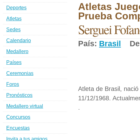
Atletas Jueg
Deportes
Prueba Comp
Atletas
Serguei Fofan
Sedes
Calendario
País:
Brasil
Dep
Medallero
Países
Ceremonias
Foros
Atleta de Brasil, nació
Pronósticos
11/12/1968. Actualmen
Medallero virtual
.
Concursos
Encuestas
Invita a tus amigos