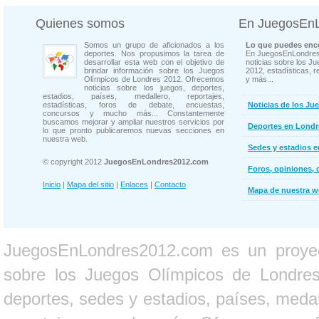
Quienes somos
En JuegosEn
Somos un grupo de aficionados a los
Lo que puedes enco
deportes. Nos propusimos la tarea de
En JuegosEnLondres
desarrollar esta web con el objetivo de
noticias sobre los J
brindar información sobre los Juegos
2012, estadísticas, r
Olímpicos de Londres 2012. Ofrecemos
y más...
noticias sobre los juegos, deportes,
estadios, países, medallero, reportajes,
estadísticas, foros de debate, encuestas,
Noticias de los Ju
concursos y mucho más... Constantemente
buscamos mejorar y ampliar nuestros servicios por
Deportes en Londr
lo que pronto publicaremos nuevas secciones en
nuestra web.
Sedes y estadios 
© copyright 2012
JuegosEnLondres2012.com
Foros, opiniones, 
Inicio
|
Mapa del sitio
|
Enlaces
|
Contacto
Mapa de nuestra 
JuegosEnLondres2012.com es un proyect
sobre los Juegos Olímpicos de Londres 
deportes, sedes y estadios, países, medall