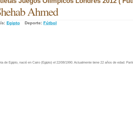
tletas Juegos Olímpicos Londres 2012 ( Fútb
Shehab Ahmed
ís:
Egipto
Deporte:
Fútbol
eta de Egipto, nació en Cairo (Egipto) el 22/08/1990. Actualmente tiene 22 años de edad. Parti