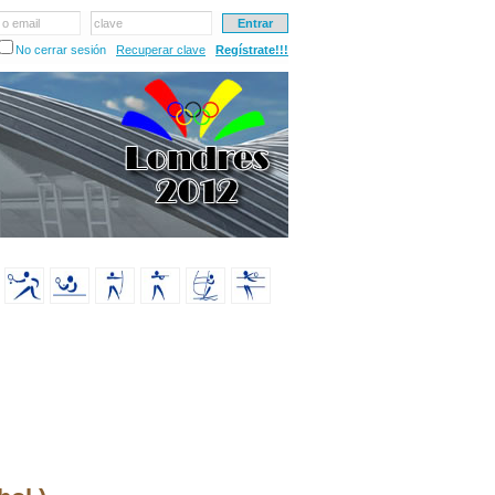
 o email
clave
No cerrar sesión
Recuperar clave
Regístrate!!!