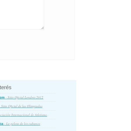
nterés
- Sitio Oficial Londres 2012
com
 Sitio Oficial de las Olimpiadas
ciación Internacional de Atletismo
- La pelota de los cubanos
ba