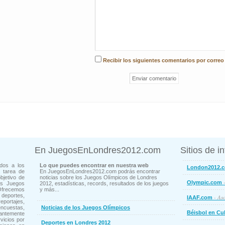
Recibir los siguientes comentarios por correo
En JuegosEnLondres2012.com
Sitios de i
dos a los
Lo que puedes encontrar en nuestra web
London2012.
 tarea de
En JuegosEnLondres2012.com podrás encontrar
bjetivo de
noticias sobre los Juegos Olímpicos de Londres
-
Olympic.com
os Juegos
2012, estadísticas, records, resultados de los juegos
Ofrecemos
y más...
deportes,
- Aso
IAAF.com
ortajes,
cuestas,
Noticias de los Juegos Olímpicos
Béisbol en Cu
ntemente
vicios por
Deportes en Londres 2012