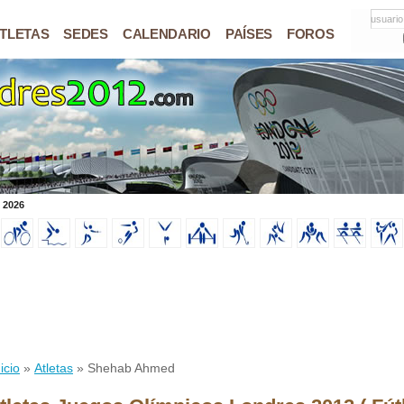
usuario
TLETAS
SEDES
CALENDARIO
PAÍSES
FOROS
 2026
icio
»
Atletas
» Shehab Ahmed