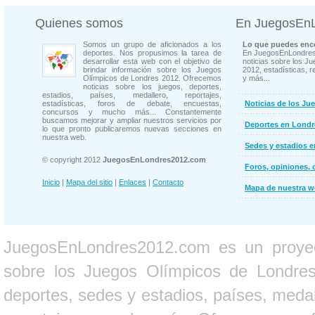
Quienes somos
En JuegosEn
Somos un grupo de aficionados a los
Lo que puedes enco
deportes. Nos propusimos la tarea de
En JuegosEnLondres
desarrollar esta web con el objetivo de
noticias sobre los J
brindar información sobre los Juegos
2012, estadísticas, r
Olímpicos de Londres 2012. Ofrecemos
y más...
noticias sobre los juegos, deportes,
estadios, países, medallero, reportajes,
estadísticas, foros de debate, encuestas,
Noticias de los Ju
concursos y mucho más... Constantemente
buscamos mejorar y ampliar nuestros servicios por
Deportes en Londr
lo que pronto publicaremos nuevas secciones en
nuestra web.
Sedes y estadios 
© copyright 2012
JuegosEnLondres2012.com
Foros, opiniones, 
Inicio
|
Mapa del sitio
|
Enlaces
|
Contacto
Mapa de nuestra 
JuegosEnLondres2012.com es un proyect
sobre los Juegos Olímpicos de Londres 
deportes, sedes y estadios, países, medall