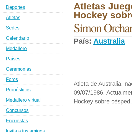
Atletas Jueg
Deportes
Hockey sobr
Atletas
Simon Orcha
Sedes
Calendario
País:
Australia
D
Medallero
Países
Ceremonias
Foros
Atleta de Australia, n
Pronósticos
09/07/1986. Actualmen
Medallero virtual
Hockey sobre césped.
Concursos
Encuestas
Invita a tus amigos