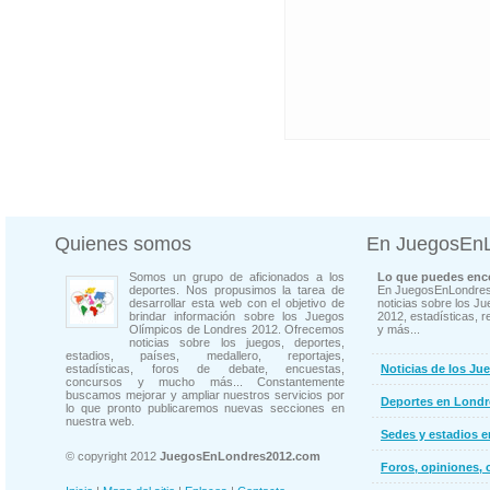
Quienes somos
En JuegosEn
Somos un grupo de aficionados a los
Lo que puedes enco
deportes. Nos propusimos la tarea de
En JuegosEnLondres
desarrollar esta web con el objetivo de
noticias sobre los J
brindar información sobre los Juegos
2012, estadísticas, r
Olímpicos de Londres 2012. Ofrecemos
y más...
noticias sobre los juegos, deportes,
estadios, países, medallero, reportajes,
estadísticas, foros de debate, encuestas,
Noticias de los Ju
concursos y mucho más... Constantemente
buscamos mejorar y ampliar nuestros servicios por
Deportes en Londr
lo que pronto publicaremos nuevas secciones en
nuestra web.
Sedes y estadios 
© copyright 2012
JuegosEnLondres2012.com
Foros, opiniones, 