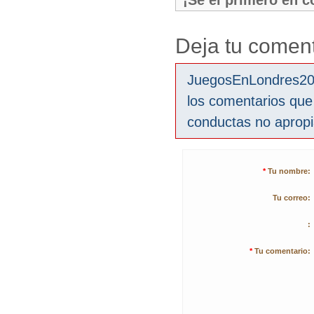
¡Sé el primero en 
Deja tu coment
JuegosEnLondres2012
los comentarios que
conductas no aprop
*
Tu nombre:
Tu correo:
:
*
Tu comentario: