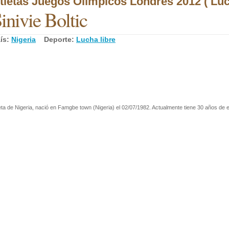
tletas Juegos Olímpicos Londres 2012 ( Luch
inivie Boltic
ís:
Nigeria
Deporte:
Lucha libre
eta de Nigeria, nació en Famgbe town (Nigeria) el 02/07/1982. Actualmente tiene 30 años de e