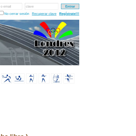
 o email
clave
No cerrar sesión
Recuperar clave
Regístrate!!!