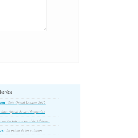
nterés
- Sitio Oficial Londres 2012
com
 Sitio Oficial de las Olimpiadas
ciación Internacional de Atletismo
- La pelota de los cubanos
ba