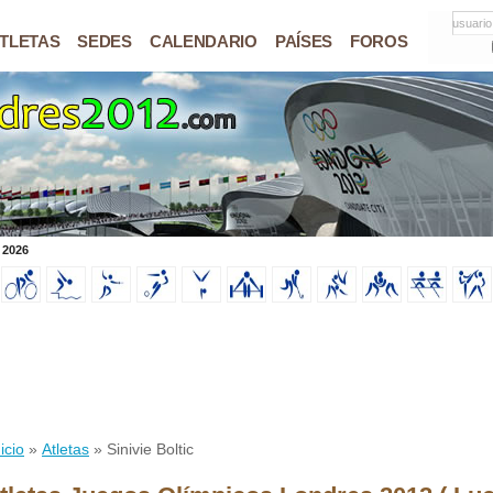
usuario
TLETAS
SEDES
CALENDARIO
PAÍSES
FOROS
 2026
icio
»
Atletas
» Sinivie Boltic