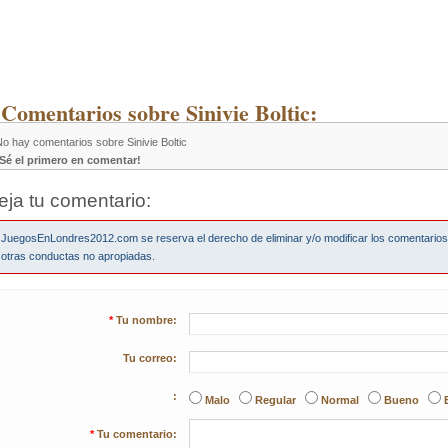
 Comentarios sobre Sinivie Boltic:
o hay comentarios sobre Sinivie Boltic
¡Sé el primero en comentar!
eja tu comentario:
JuegosEnLondres2012.com se reserva el derecho de eliminar y/o modificar los comentario
otras conductas no apropiadas.
*
Tu nombre:
Tu correo:
:
Malo
Regular
Normal
Bueno
*
Tu comentario: