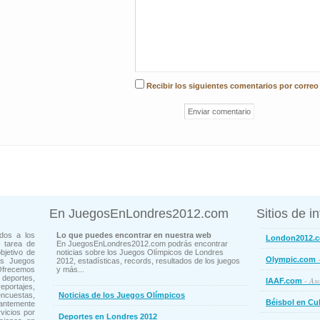
Recibir los siguientes comentarios por correo
En JuegosEnLondres2012.com
Sitios de i
dos a los
Lo que puedes encontrar en nuestra web
London2012.
 tarea de
En JuegosEnLondres2012.com podrás encontrar
bjetivo de
noticias sobre los Juegos Olímpicos de Londres
-
Olympic.com
os Juegos
2012, estadísticas, records, resultados de los juegos
Ofrecemos
y más...
deportes,
- Aso
IAAF.com
ortajes,
cuestas,
Noticias de los Juegos Olímpicos
Béisbol en Cu
ntemente
vicios por
Deportes en Londres 2012