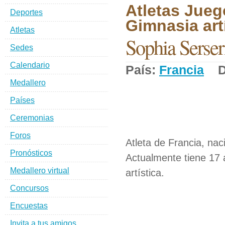
Atletas Jueg
Deportes
Gimnasia artí
Atletas
Sophia Serser
Sedes
Calendario
País:
Francia
De
Medallero
Países
Ceremonias
Foros
Atleta de Francia, na
Pronósticos
Actualmente tiene 17 
Medallero virtual
artística.
Concursos
Encuestas
Invita a tus amigos