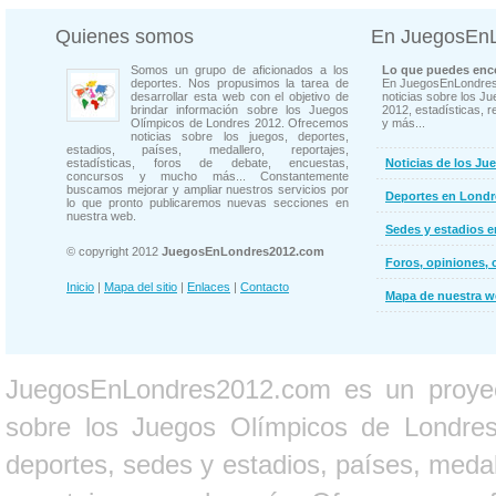
Quienes somos
En JuegosEn
Somos un grupo de aficionados a los
Lo que puedes enco
deportes. Nos propusimos la tarea de
En JuegosEnLondres
desarrollar esta web con el objetivo de
noticias sobre los J
brindar información sobre los Juegos
2012, estadísticas, r
Olímpicos de Londres 2012. Ofrecemos
y más...
noticias sobre los juegos, deportes,
estadios, países, medallero, reportajes,
estadísticas, foros de debate, encuestas,
Noticias de los Ju
concursos y mucho más... Constantemente
buscamos mejorar y ampliar nuestros servicios por
Deportes en Londr
lo que pronto publicaremos nuevas secciones en
nuestra web.
Sedes y estadios 
© copyright 2012
JuegosEnLondres2012.com
Foros, opiniones, 
Inicio
|
Mapa del sitio
|
Enlaces
|
Contacto
Mapa de nuestra 
JuegosEnLondres2012.com es un proyect
sobre los Juegos Olímpicos de Londres 
deportes, sedes y estadios, países, medall