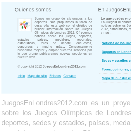
Quienes somos
En JuegosEn
Somos un grupo de aficionados a los
Lo que puedes enco
deportes. Nos propusimos la tarea de
En JuegosEnLondres
desarrollar esta web con el objetivo de
noticias sobre los J
brindar información sobre los Juegos
2012, estadísticas, r
Olímpicos de Londres 2012. Ofrecemos
y más...
noticias sobre los juegos, deportes,
estadios, países, medallero, reportajes,
estadísticas, foros de debate, encuestas,
Noticias de los Ju
concursos y mucho más... Constantemente
buscamos mejorar y ampliar nuestros servicios por
Deportes en Londr
lo que pronto publicaremos nuevas secciones en
nuestra web.
Sedes y estadios 
© copyright 2012
JuegosEnLondres2012.com
Foros, opiniones, 
Inicio
|
Mapa del sitio
|
Enlaces
|
Contacto
Mapa de nuestra 
JuegosEnLondres2012.com es un proyect
sobre los Juegos Olímpicos de Londres 
deportes, sedes y estadios, países, medall