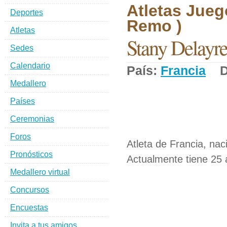
Atletas Jueg
Deportes
Remo )
Atletas
Stany Delayr
Sedes
Calendario
País:
Francia
De
Medallero
Países
Ceremonias
Foros
Atleta de Francia, nac
Pronósticos
Actualmente tiene 25 
Medallero virtual
Concursos
Encuestas
Invita a tus amigos