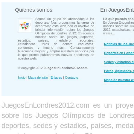
Quienes somos
En JuegosEn
Somos un grupo de aficionados a los
Lo que puedes enco
deportes. Nos propusimos la tarea de
En JuegosEnLondres
desarrollar esta web con el objetivo de
noticias sobre los J
brindar información sobre los Juegos
2012, estadísticas, r
Olímpicos de Londres 2012. Ofrecemos
y más...
noticias sobre los juegos, deportes,
estadios, países, medallero, reportajes,
estadísticas, foros de debate, encuestas,
Noticias de los Ju
concursos y mucho más... Constantemente
buscamos mejorar y ampliar nuestros servicios por
Deportes en Londr
lo que pronto publicaremos nuevas secciones en
nuestra web.
Sedes y estadios 
© copyright 2012
JuegosEnLondres2012.com
Foros, opiniones, 
Inicio
|
Mapa del sitio
|
Enlaces
|
Contacto
Mapa de nuestra 
JuegosEnLondres2012.com es un proyect
sobre los Juegos Olímpicos de Londres 
deportes, sedes y estadios, países, medall